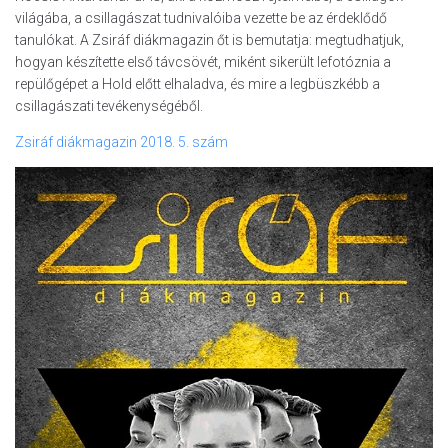
világába, a csillagászat tudnivalóiba vezette be az érdeklődő
tanulókat. A Zsiráf diákmagazin őt is bemutatja: megtudhatjuk,
hogyan készítette első távcsövét, miként sikerült lefotóznia a
repülőgépet a Hold előtt elhaladva, és mire a legbüszkébb a
csillagászati tevékenységéből.
Zsiráf diákmagazin 2018. 5. szám