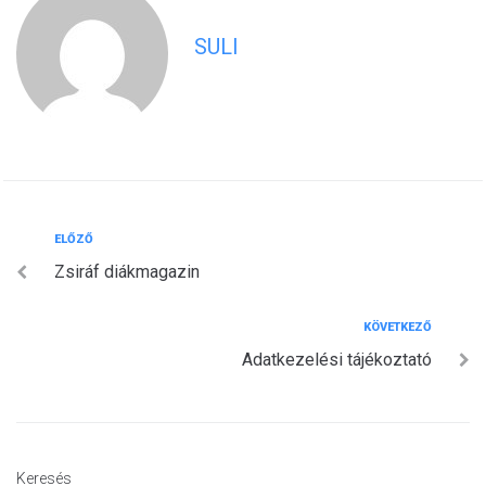
SULI
Bejegyzés
Előző
ELŐZŐ
Zsiráf diákmagazin
navigáció
Következő
KÖVETKEZŐ
Adatkezelési tájékoztató
Keresés