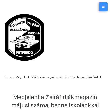
Skip
Kezdőlap
Elérhetőségek
to
content
Home
/
Megjelent a Zsiráf diákmagazin májusi száma, benne iskolánkkal
Megjelent a Zsiráf diákmagazin
májusi száma, benne iskolánkkal