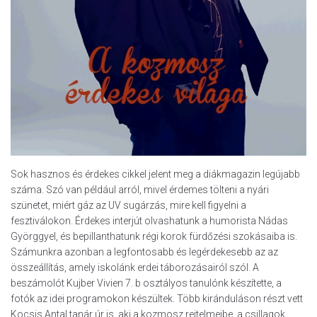
Sok hasznos és érdekes cikkel jelent meg a diákmagazin legújabb
száma. Szó van például arról, mivel érdemes tölteni a nyári
szünetet, miért gáz az UV sugárzás, mire kell figyelni a
fesztiválokon. Érdekes interjút olvashatunk a humorista Nádas
Györggyel, és bepillanthatunk régi korok fürdőzési szokásaiba is.
Számunkra azonban a legfontosabb és legérdekesebb az az
összeállítás, amely iskolánk erdei táborozásairól szól. A
beszámolót Kujber Vivien 7. b osztályos tanulónk készítette, a
fotók az idei programokon készültek. Több kiránduláson részt vett
Kocsis Antal tanár úr is, aki a kozmosz rejtelmeibe, a csillagok