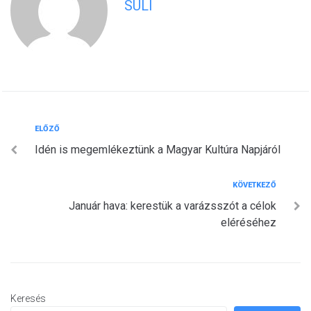
SULI
Bejegyzés
Előző
ELŐZŐ
Idén is megemlékeztünk a Magyar Kultúra Napjáról
navigáció
Következő
KÖVETKEZŐ
Január hava: kerestük a varázsszót a célok
eléréséhez
Keresés