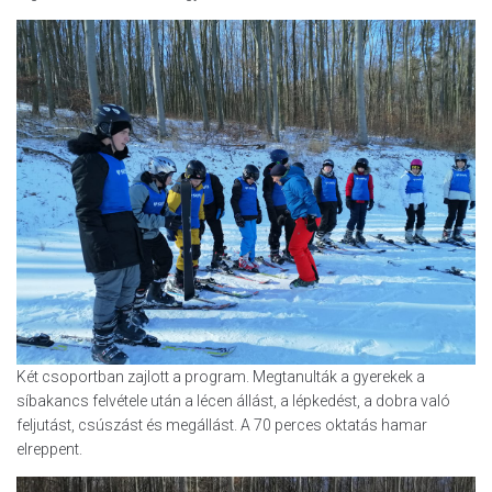
Két csoportban zajlott a program. Megtanulták a gyerekek a
síbakancs felvétele után a lécen állást, a lépkedést, a dobra való
feljutást, csúszást és megállást. A 70 perces oktatás hamar
elreppent.