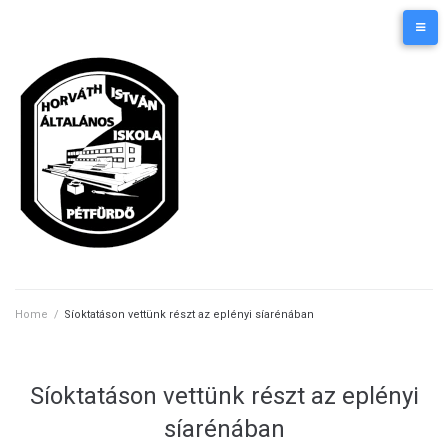
Skip
Kezdőlap
Elérhetőségek
to
content
Home
/
Síoktatáson vettünk részt az eplényi síarénában
Síoktatáson vettünk részt az eplényi
síarénában