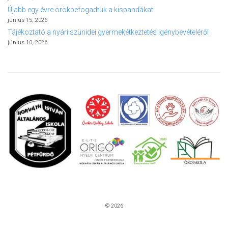
Újabb egy évre örökbefogadtuk a kispandákat
június 15, 2026
Tájékoztató a nyári szünidei gyermekétkeztetés igénybevételéről
június 10, 2026
© 2026
Kezdőlap
Elérhetőségek