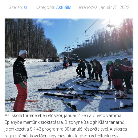
Szerző:
suli
Kategória:
Aktuális
Létrehozva:
január 25, 2022
Az iskola történetében először, január 21-én a 7. évfolyammal
Eplénybe mentünk síoktatásra. Bizonyné Balogh Klára tanárnő
jelentkezett a SKI43 programra 30 tanuló részvételével. A sikeres
regisztrációt követően ingyenes síoktatáson vehettünk részt.