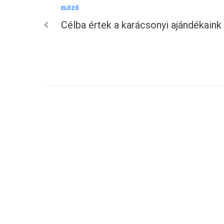
Előző
ELŐZŐ
Bejegyzés
Célba értek a karácsonyi ajándékaink
navigáció