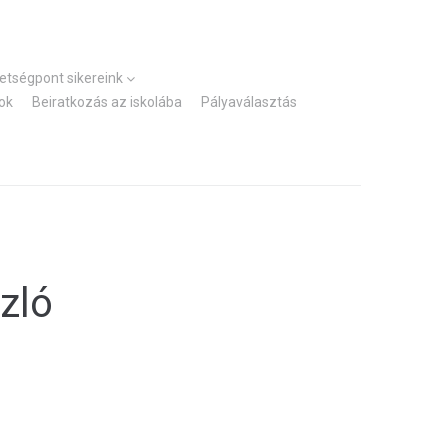
Kezdőlap
Elérhetőségek
hetségpont sikereink
ok
Beiratkozás az iskolába
Pályaválasztás
zló