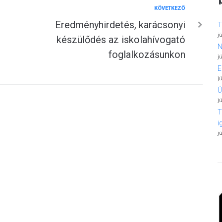
Következő
KÖVETKEZŐ
Eredményhirdetés, karácsonyi
T
j
készülődés az iskolahívogató
N
foglalkozásunkon
j
E
j
Ú
j
T
i
j