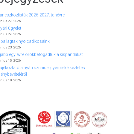
aneszközlisták 2026-2027. tanévre
únius 29, 2026
yári ügyelet
únius 29, 2026
lballagtak nyolcadikosaink
únius 23, 2026
jabb egy évre örökbefogadtuk a kispandákat
únius 15, 2026
ájékoztató a nyári szünidei gyermekétkeztetés
génybevételéről
únius 10, 2026