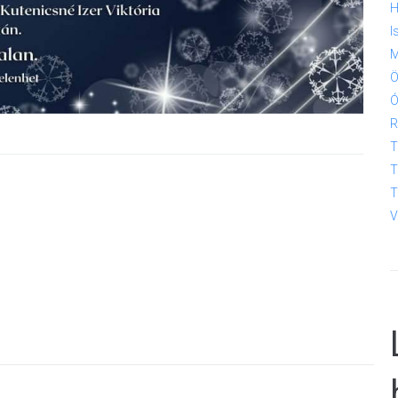
H
I
M
Ö
Ó
R
T
T
T
V