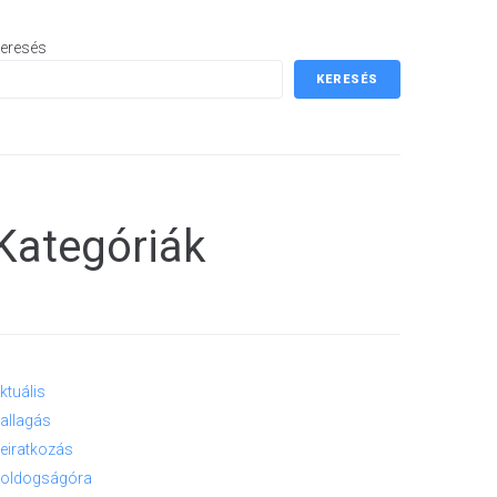
eresés
KERESÉS
Kategóriák
ktuális
allagás
eiratkozás
oldogságóra