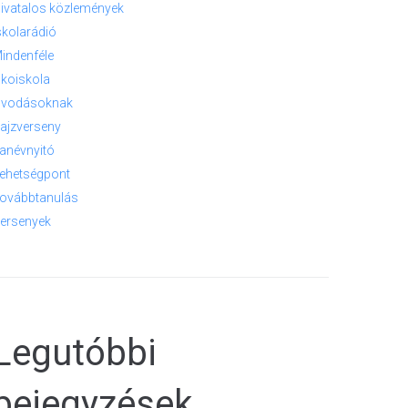
ivatalos közlemények
skolarádió
indenféle
koiskola
vodásoknak
ajzverseny
anévnyitó
ehetségpont
ovábbtanulás
ersenyek
Legutóbbi
bejegyzések