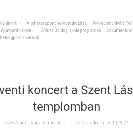
skolánkról
A tehetségpont bemutatkozása
Akkreditált Kiváló Te
Állatbarát Iskola
Örökös Boldog Iskola programok
Dokumentum
ehetségpont sikereink
venti koncert a Szent Lás
templomban
Szerző:
suli
Kategória:
Aktuális
Létrehozva:
december 10, 2022