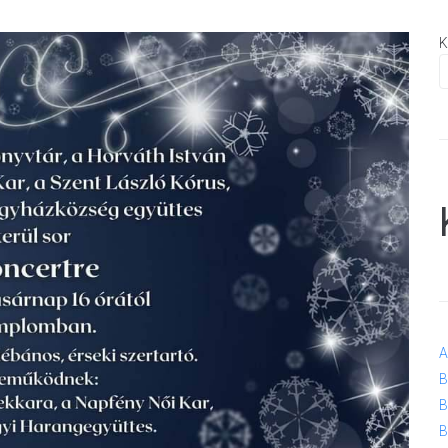
K
A
B
B
B