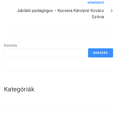
Következő
KÖVETKEZŐ
Jubiláló pedagógus – Kucsera Károlyné Kovács
Szilvia
Keresés
KERESÉS
Kategóriák