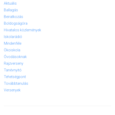
Aktuális
Ballagás
Beiratkozás
Boldogságóra
Hivatalos közlemények
Iskolarádió
Mindenféle
Ökoiskola
Óvodásoknak
Rajzverseny
Tanévnyitó
Tehetségpont
Továbbtanulás
Versenyek