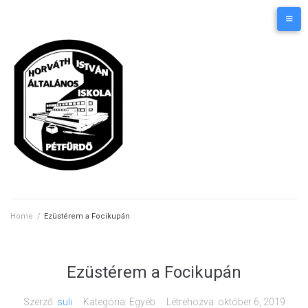
Skip
Kezdőlap
Elérhetőségek
to
content
Home
/
Ezüstérem a Focikupán
Ezüstérem a Focikupán
Szerző:
suli
Kategória: Egyéb
Létrehozva:
október 6, 2019