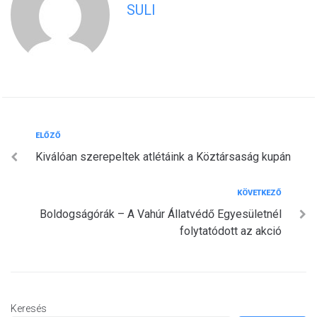
SULI
Bejegyzés
Előző
ELŐZŐ
Kiválóan szerepeltek atlétáink a Köztársaság kupán
navigáció
Következő
KÖVETKEZŐ
Boldogságórák – A Vahúr Állatvédő Egyesületnél
folytatódott az akció
Keresés