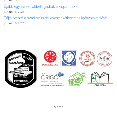
június 23, 2026
Újabb egy évre örökbefogadtuk a kispandákat
június 15, 2026
Tájékoztató a nyári szünidei gyermekétkeztetés igénybevételéről
június 10, 2026
© 2026
Kezdőlap
Elérhetőségek