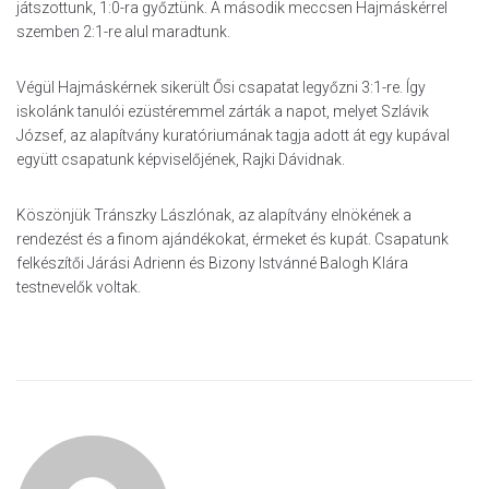
játszottunk, 1:0-ra győztünk. A második meccsen Hajmáskérrel
szemben 2:1-re alul maradtunk.
Végül Hajmáskérnek sikerült Ősi csapatat legyőzni 3:1-re. Így
iskolánk tanulói ezüstéremmel zárták a napot, melyet Szlávik
József, az alapítvány kuratóriumának tagja adott át egy kupával
együtt csapatunk képviselőjének, Rajki Dávidnak.
Köszönjük Tránszky Lászlónak, az alapítvány elnökének a
rendezést és a finom ajándékokat, érmeket és kupát. Csapatunk
felkészítői Járási Adrienn és Bizony Istvánné Balogh Klára
testnevelők voltak.