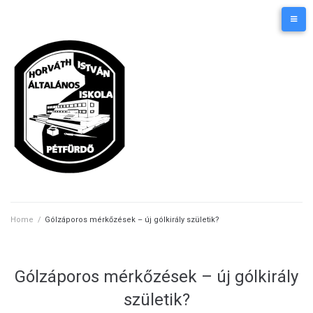
Skip
Kezdőlap
Elérhetőségek
to
content
Home
/
Gólzáporos mérkőzések – új gólkirály születik?
Gólzáporos mérkőzések – új gólkirály
születik?