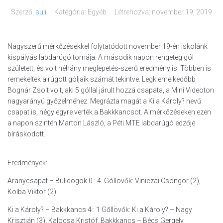
Szerző:
suli
Kategória: Egyéb
Létrehozva:
november 19, 2019
Nagyszerű mérkőzésekkel folytatódott november 19-én iskolánk
kispályás labdarúgó tornája. A második napon rengeteg gól
született, és volt néhány meglepetés-szerű eredmény is. Többen is
remekeltek a rúgott góljaik számát tekintve. Legkiemelkedőbb
Bognár Zsolt volt, aki 5 góllal járult hozzá csapata, a Mini Videoton
nagyarányú győzelméhez. Megrázta magát a Ki a Károly? nevű
csapat is, négy egyre verték a Bakkkancsot. A mérkőzéseken ezen
a napon szintén Marton László, a Péti MTE labdarúgó edzője
bíráskodott.
Eredmények:
Aranycsapat – Bulldogok 0 : 4. Góllövők: Viniczai Csongor (2),
Kolba Viktor (2)
Ki a Károly? – Bakkkancs 4 : 1 Gőllövők: Ki a Károly? – Nagy
Krisztián (3), Kalocsa Kristóf, Bakkkancs – Bécs Gergely