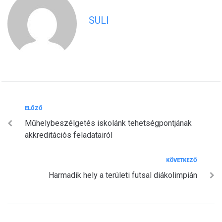
SULI
Bejegyzés
Előző
ELŐZŐ
Műhelybeszélgetés iskolánk tehetségpontjának
navigáció
akkreditációs feladatairól
Következő
KÖVETKEZŐ
Harmadik hely a területi futsal diákolimpián