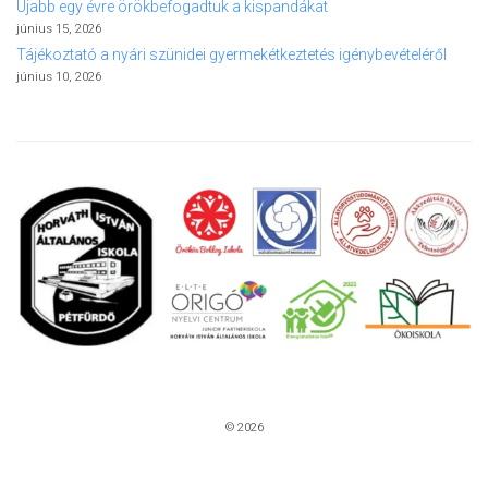
Újabb egy évre örökbefogadtuk a kispandákat
június 15, 2026
Tájékoztató a nyári szünidei gyermekétkeztetés igénybevételéről
június 10, 2026
© 2026
Kezdőlap
Elérhetőségek