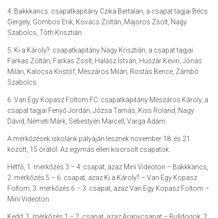
4. Bakkkancs: csapatkapitány Czika Bertalan, a csapat tagjai Bécs
Gergely, Gombos Erik, Kovács Zoltán, Majoros Zsolt, Nagy
Szabolcs, Tóth Krisztián.
5. Ki a Károly?: csapatkapitány Nagy Krisztián, a csapat tagjai
Farkas Zoltán, Farkas Zsolt, Halász István, Huszár Kevin, Jónás
Milán, Kalocsa Kristóf, Mészáros Milán, Rostás Bence, Zámbó
Szabolcs.
6. Van Egy Kopasz Foltom FC: csapatkapitány Mészáros Károly, a
csapat tagjai Fenyő Jordán, Józsa Tamás, Kiss Roland, Nagy
Dávid, Németi Márk, Sebestyén Marcell, Varga Ádám.
A mérkőzések iskolánk pályáján lesznek november 18. és 21.
között, 15 órától. Az egymás ellen kisorsolt csapatok:
Hétfő, 1. mérkőzés 3 – 4. csapat, azaz Mini Videoton – Bakkkancs,
2. mérkőzés 5 – 6. csapat, azaz Ki a Károly? – Van Egy Kopasz
Foltom, 3. mérkőzés 6 – 3. csapat, azaz Van Egy Kopasz Foltom –
Mini Videoton.
Kedd: 1. mérkőzés 1 – 2. csapat, azaz Aranycsapat – Bulldogok, 2.