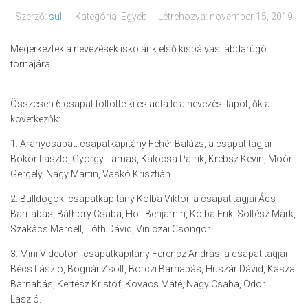
Szerző:
suli
Kategória: Egyéb
Létrehozva:
november 15, 2019
Megérkeztek a nevezések iskolánk első kispályás labdarúgó
tornájára.
Összesen 6 csapat töltötte ki és adta le a nevezési lapot, ők a
következők:
1. Aranycsapat: csapatkapitány Fehér Balázs, a csapat tagjai
Bokor László, György Tamás, Kalocsa Patrik, Krebsz Kevin, Moór
Gergely, Nagy Martin, Vaskó Krisztián.
2. Bulldogok: csapatkapitány Kolba Viktor, a csapat tagjai Ács
Barnabás, Báthory Csaba, Holl Benjamin, Kolba Erik, Soltész Márk,
Szakács Marcell, Tóth Dávid, Viniczai Csongor
3. Mini Videoton: csapatkapitány Ferencz András, a csapat tagjai
Bécs László, Bognár Zsolt, Börczi Barnabás, Huszár Dávid, Kasza
Barnabás, Kertész Kristóf, Kovács Máté, Nagy Csaba, Ódor
László.