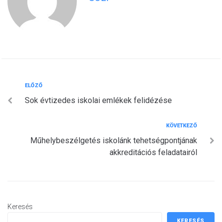
Bejegyzés
Előző
ELŐZŐ
Sok évtizedes iskolai emlékek felidézése
navigáció
Következő
KÖVETKEZŐ
Műhelybeszélgetés iskolánk tehetségpontjának
akkreditációs feladatairól
Keresés
KERESÉS