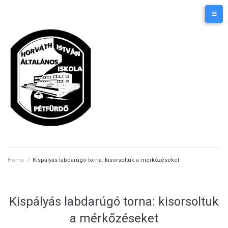
Skip
Kezdőlap
Elérhetőségek
to
content
Home
/
Kispályás labdarúgó torna: kisorsoltuk a mérkőzéseket
Kispályás labdarúgó torna: kisorsoltuk
a mérkőzéseket