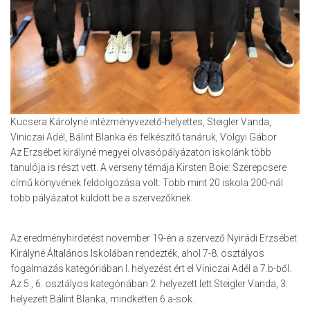
Kucsera Károlyné intézményvezető-helyettes, Steigler Vanda,
Viniczai Adél, Bálint Blanka és felkészítő tanáruk, Völgyi Gábor
Az Erzsébet királyné megyei olvasópályázaton iskolánk több
tanulója is részt vett. A verseny témája Kirsten Boie: Szerepcsere
című könyvének feldolgozása volt. Több mint 20 iskola 200-nál
több pályázatot küldött be a szervezőknek.
Az eredményhirdetést november 19-én a szervező Nyirádi Erzsébet
Királyné Általános Iskolában rendezték, ahol 7-8. osztályos
fogalmazás kategóriában I. helyezést ért el Viniczai Adél a 7.b-ből.
Az 5., 6. osztályos kategóriában 2. helyezett lett Steigler Vanda, 3.
helyezett Bálint Blanka, mindketten 6.a-sok.