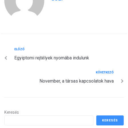
Bejegyzés
Előző
ELŐZŐ
Egyiptomi rejtélyek nyomába indulunk
navigáció
Következő
KÖVETKEZŐ
November, a társas kapcsolatok hava
Keresés
KERESÉS