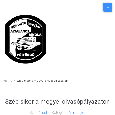
Skip
Kezdőlap
Elérhetőségek
to
content
Home
/
Szép siker a megyei olvasópályázaton
Szép siker a megyei olvasópályázaton
Szerző:
suli
Kategória:
Versenyek