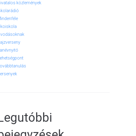
ivatalos közlemények
skolarádió
indenféle
koiskola
vodásoknak
ajzverseny
anévnyitó
ehetségpont
ovábbtanulás
ersenyek
Legutóbbi
bejegyzések