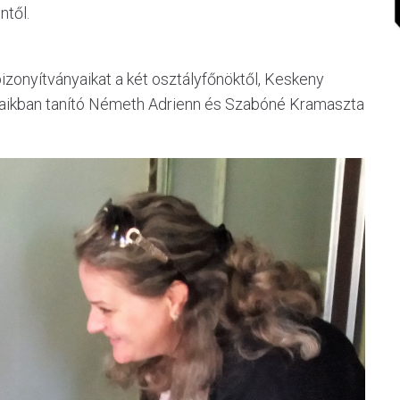
ntől.
bizonyítványaikat a két osztályfőnöktől, Keskeny
lyaikban tanító Németh Adrienn és Szabóné Kramaszta