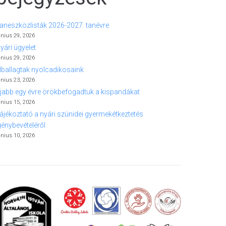
aneszközlisták 2026-2027. tanévre
únius 29, 2026
yári ügyelet
únius 29, 2026
lballagtak nyolcadikosaink
únius 23, 2026
jabb egy évre örökbefogadtuk a kispandákat
únius 15, 2026
ájékoztató a nyári szünidei gyermekétkeztetés
génybevételéről
únius 10, 2026