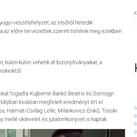
K
yügyi veszélyhelyzet, az elsőtől hetedik
 az előre tervezettek szerint történik meg ezekben
 külön-külön vehetik át bizonyítványaikat, a
nökeiktől.
osokat fogadta Kujberné Bankó Beatrix és Somogyi
sztályban kiválóan megfelelt eredményt ért el
A
 Harmati Csillag Lelle, Milánkovics Enikő, Tósoki
B
 mellé oklevelet és jutalomkönyvet is kaptak.
B
B