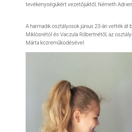
tevékenységükért vezetőjüktől, Németh Adrien
A harmadik osztályosok június 23-án vették át 
Miklósnétól és Vaczula Róbertnétől, az osztá
Márta közreműködésével.