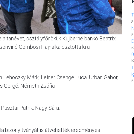
T
j
N
j
 a tanévet, osztályfőnökük Kujberné bankó Beatrix
E
sonyiné Gombosi Hajnalka osztotta ki a
j
Ú
j
T
i
n Lehoczky Márk, Leiner Csenge Luca, Urbán Gábor,
j
ss Gergő, Németh Zsófia.
 Pusztai Patrik, Nagy Sára.
ola bizonyítványát is átvehették eredményes