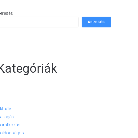
eresés
KERESÉS
Kategóriák
ktuális
allagás
eiratkozás
oldogságóra