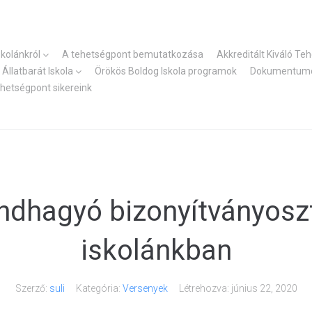
skolánkról
A tehetségpont bemutatkozása
Akkreditált Kiváló Te
Állatbarát Iskola
Örökös Boldog Iskola programok
Dokumentum
ehetségpont sikereink
ndhagyó bizonyítványosz
iskolánkban
Szerző:
suli
Kategória:
Versenyek
Létrehozva:
június 22, 2020