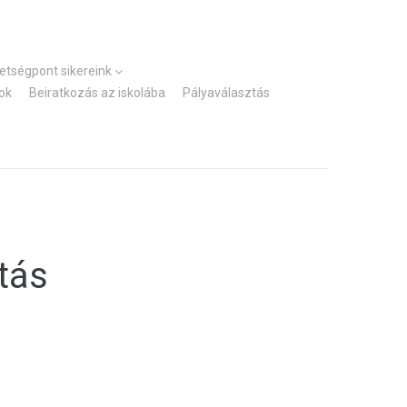
Kezdőlap
Elérhetőségek
hetségpont sikereink
ok
Beiratkozás az iskolába
Pályaválasztás
tás