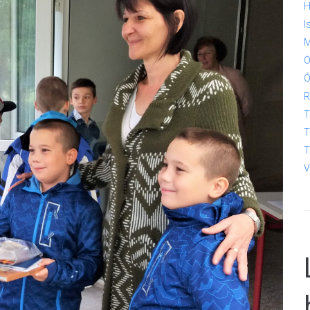
H
I
M
Ö
Ó
R
T
T
T
V