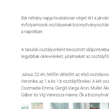
Bár néhány napja hivatalosan véget ért a járván
évfolyamosok osztályainak bizonyítványosztása
a napokban.
A tanulók osztályonként beosztott időpontokban,
legjobbak okleveleiket, jutalmaikat az osztályfő
Június 22-én, hétfőn délelőtt az első osztály
Veronika, az 1.a és 1.b osztályfőnökei. A két o
Csizmadia Emma, Gergő-Varga Áron, Müller Ákos,
Gábor és Víg Vanessza Hanna. Ők a bizonyítvány