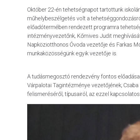
Október 22-én tehetségnapot tartottunk iskol
műhelybeszélgetés volt a tehetséggondozásró
előadótermében rendezett programra tehetsé
intézményvezetőnk, Kőmives Judit meghívását 
Napköziotthonos Óvoda vezetője és Farkas Móni
munkaközösségünk egyik vezetője is.
A tudásmegosztó rendezvény fontos előadása
Várpalotai Tagintézménye vezetőjének, Csaba
felismeréséről, típusairól, az ezzel kapcsolatos