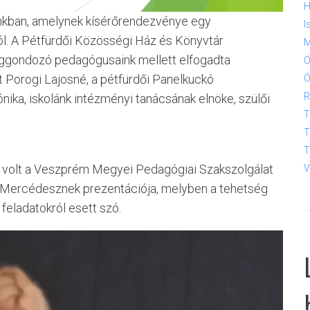
H
ánkban, amelynek kísérőrendezvénye egy
I
l. A Pétfürdői Közösségi Ház és Könyvtár
M
ggondozó pedagógusaink mellett elfogadta
Ö
Porogi Lajosné, a pétfürdői Panelkuckó
Ó
R
ka, iskolánk intézményi tanácsának elnöke, szülői
T
T
T
 volt a Veszprém Megyei Pedagógiai Szakszolgálat
V
 Mercédesznek prezentációja, melyben a tehetség
 feladatokról esett szó.