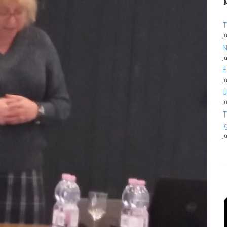
T
j
N
j
E
j
Ú
j
T
i
j