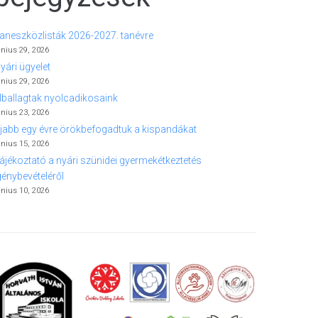
aneszközlisták 2026-2027. tanévre
únius 29, 2026
yári ügyelet
únius 29, 2026
lballagtak nyolcadikosaink
únius 23, 2026
jabb egy évre örökbefogadtuk a kispandákat
únius 15, 2026
ájékoztató a nyári szünidei gyermekétkeztetés
génybevételéről
únius 10, 2026