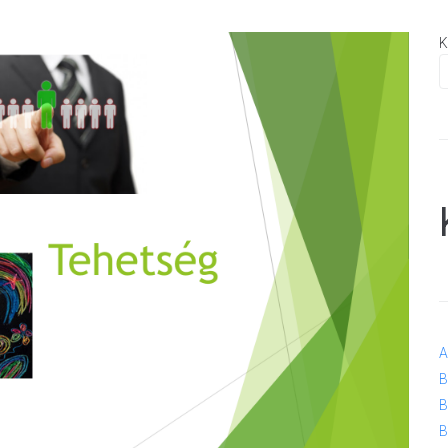
K
A
B
B
B