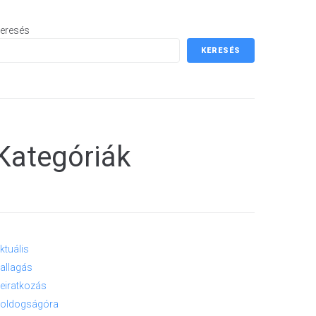
eresés
KERESÉS
Kategóriák
ktuális
allagás
eiratkozás
oldogságóra