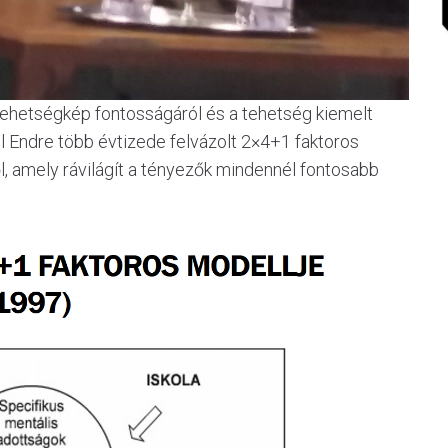
tehetségkép fontosságáról és a tehetség kiemelt
el Endre több évtizede felvázolt 2×4+1 faktoros
l, amely rávilágít a tényezők mindennél fontosabb