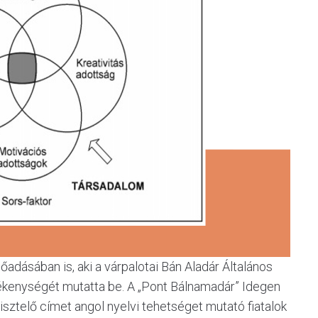
adásában is, aki a várpalotai Bán Aladár Általános
evékenységét mutatta be. A „Pont Bálnamadár” Idegen
sztelő címet angol nyelvi tehetséget mutató fiatalok