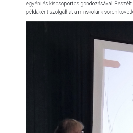
egyéni és kiscsoportos gondozásával. Beszélt 
példaként szolgálhat a mi iskolánk soron köv