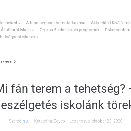
skolánkról
A tehetségpont bemutatkozása
Akkreditált Kiváló Te
Állatbarát Iskola
Örökös Boldog Iskola programok
Dokumentum
ehetségpont sikereink
rekvéseiről
Mi fán terem a tehetség? 
szélgetés iskolánk töre
Szerző:
suli
Kategória: Egyéb
Létrehozva:
október 23, 2020