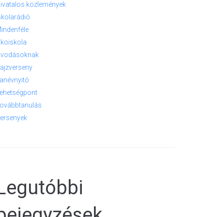
ivatalos közlemények
skolarádió
indenféle
koiskola
vodásoknak
ajzverseny
anévnyitó
ehetségpont
ovábbtanulás
ersenyek
Legutóbbi
bejegyzések