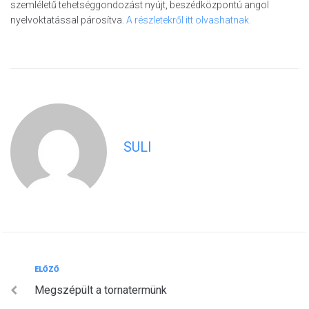
szemléletű tehetséggondozást nyújt, beszédközpontú angol
nyelvoktatással párosítva.
A részletekről itt olvashatnak.
SULI
Bejegyzés
Előző
ELŐZŐ
Megszépült a tornatermünk
navigáció