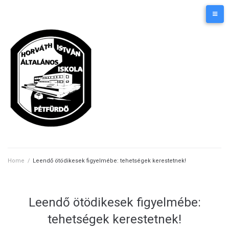
Skip
Kezdőlap
Elérhetőségek
to
content
Home
/
Leendő ötödikesek figyelmébe: tehetségek kerestetnek!
Leendő ötödikesek figyelmébe:
tehetségek kerestetnek!