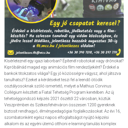
Kísérleteznél egy igazi laborban? Építenél robotokat vagy drónokat?
Kipróbálnád magad egy animációs film rendezőjeként? Érdekel a
bankok titokzatos világa? Egy jó közösségre vágysz, ahol játszva
tanulhatsz? Ezeket a kérdéseket teszi fel a leendő ötödik
osztályosoknak szóló ismertető, melyet a Mathius Corvinus
Collégium készített a Fiatal Tehetség Program keretében. Az új
tehetséggondozó képzés 2021 őszétől 22 városban, köztük
Veszprémben és Székesfehérváron összesen 1200 gyereknek
biztosít rendhagyó, élménypedagógiai foglalkozásokat. Az évi 16,
szombatonként egész napos elfoglaltságot nyújtó képzési
alkalom és az egyéni ütemű otthoni e-learning tanulás komplex