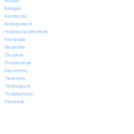
Aktuális
Ballagás
Beiratkozás
Boldogságóra
Hivatalos közlemények
Iskolarádió
Mindenféle
Ökoiskola
Óvodásoknak
Rajzverseny
Tanévnyitó
Tehetségpont
Továbbtanulás
Versenyek