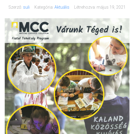
Szerző:
suli
Kategória:
Aktuális
Létrehozva:
május 19, 2021