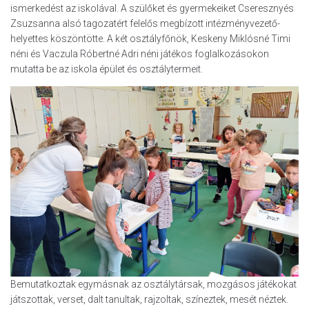
ismerkedést az iskolával. A szülőket és gyermekeiket Cseresznyés
Zsuzsanna alsó tagozatért felelős megbízott intézményvezető-
helyettes köszöntötte. A két osztályfőnök, Keskeny Miklósné Timi
néni és Vaczula Róbertné Adri néni játékos foglalkozásokon
mutatta be az iskola épület és osztálytermeit.
Bemutatkoztak egymásnak az osztálytársak, mozgásos játékokat
játszottak, verset, dalt tanultak, rajzoltak, színeztek, mesét néztek.