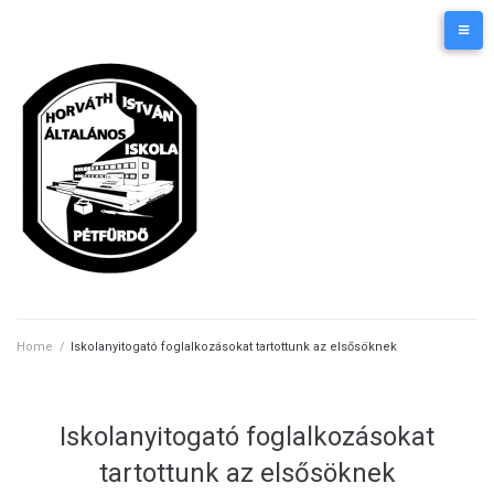
Skip
Kezdőlap
Elérhetőségek
to
content
Home
/
Iskolanyitogató foglalkozásokat tartottunk az elsősöknek
Iskolanyitogató foglalkozásokat
tartottunk az elsősöknek