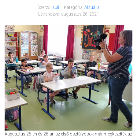
Szerző:
suli
Kategória:
Aktuális
Létrehozva:
augusztus 26, 2021
Augusztus 25-én és 26-án az első osztályosok már megkezdték az