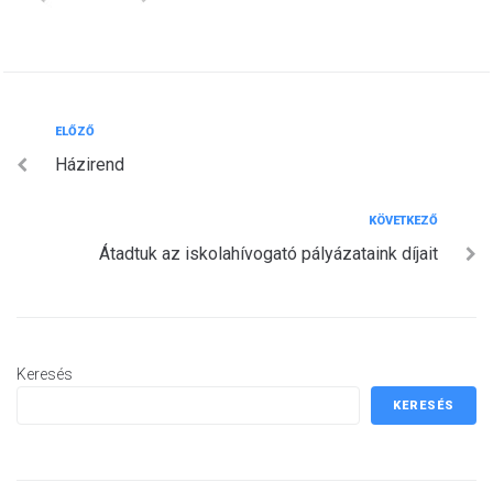
Bejegyzés
Előző
ELŐZŐ
Házirend
navigáció
Következő
KÖVETKEZŐ
Átadtuk az iskolahívogató pályázataink díjait
Keresés
KERESÉS