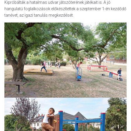
Kipróbálták a hatalmas udvar játszóterének játékait is. A jó
hangulatú foglalkozások előkészítettek a szeptember 1-én kezdődő
tanévet, az igazi tanulás megkezdését.