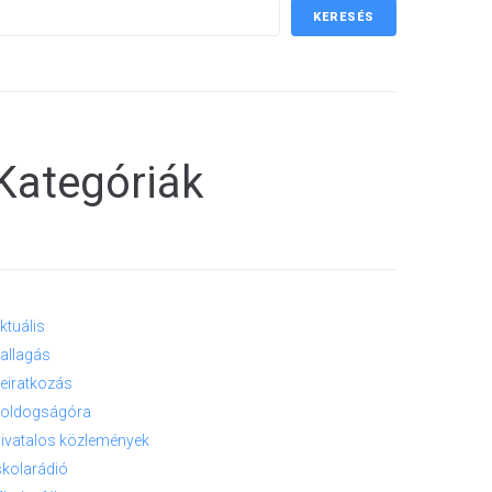
KERESÉS
Kategóriák
ktuális
allagás
eiratkozás
oldogságóra
ivatalos közlemények
skolarádió