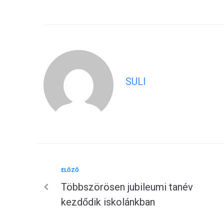
SULI
Előző
ELŐZŐ
Bejegyzés
Többszörösen jubileumi tanév
navigáció
kezdődik iskolánkban