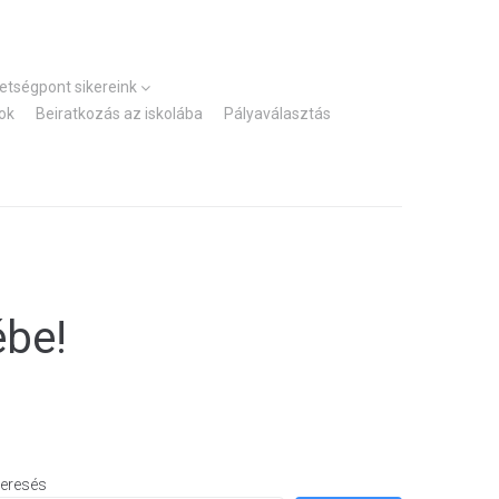
Kezdőlap
Elérhetőségek
hetségpont sikereink
ok
Beiratkozás az iskolába
Pályaválasztás
ébe!
eresés