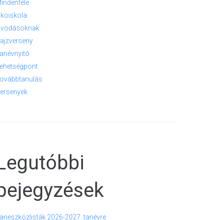
indenféle
koiskola
vodásoknak
ajzverseny
anévnyitó
ehetségpont
ovábbtanulás
ersenyek
Legutóbbi
bejegyzések
aneszközlisták 2026-2027. tanévre