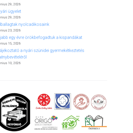
únius 29, 2026
yári ügyelet
únius 29, 2026
lballagtak nyolcadikosaink
únius 23, 2026
jabb egy évre örökbefogadtuk a kispandákat
únius 15, 2026
ájékoztató a nyári szünidei gyermekétkeztetés
génybevételéről
únius 10, 2026