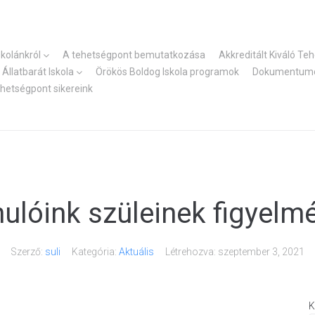
skolánkról
A tehetségpont bemutatkozása
Akkreditált Kiváló Te
Állatbarát Iskola
Örökös Boldog Iskola programok
Dokumentum
ehetségpont sikereink
ulóink szüleinek figyelm
Szerző:
suli
Kategória:
Aktuális
Létrehozva:
szeptember 3, 2021
K