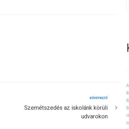
A
B
Következő
KÖVETKEZŐ
B
Szemétszedés az iskolánk körüli
B
udvarokon
H
I