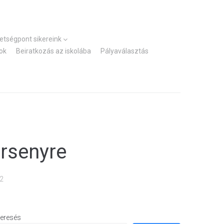
Kezdőlap
Elérhetőségek
hetségpont sikereink
ok
Beiratkozás az iskolába
Pályaválasztás
ersenyre
22
eresés