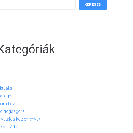
KERESÉS
Kategóriák
ktuális
allagás
eiratkozás
oldogságóra
ivatalos közlemények
skolarádió