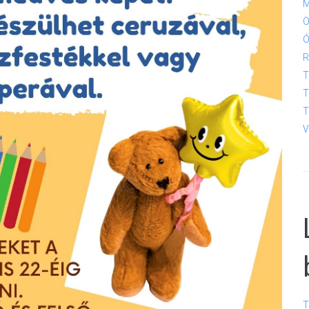
M
Ö
Ó
R
T
T
T
V
T