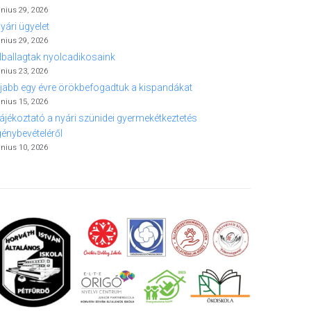
únius 29, 2026
yári ügyelet
únius 29, 2026
lballagtak nyolcadikosaink
únius 23, 2026
jabb egy évre örökbefogadtuk a kispandákat
únius 15, 2026
ájékoztató a nyári szünidei gyermekétkeztetés
génybevételéről
únius 10, 2026