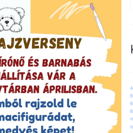
A
B
B
B
H
I