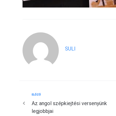
SULI
Előző
ELŐZŐ
Bejegyzés
Az angol szépkiejtési versenyünk
navigáció
legjobbjai