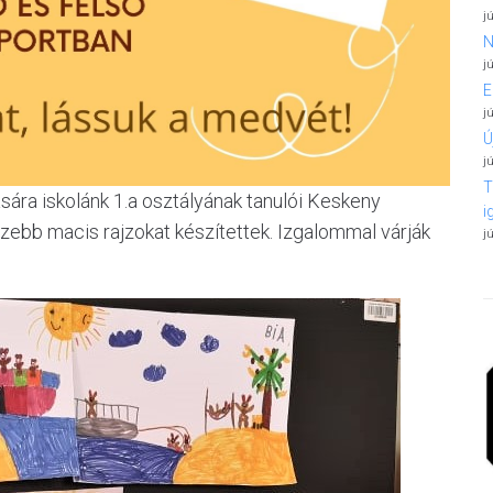
j
N
j
E
j
Ú
j
T
sára iskolánk 1.a osztályának tanulói Keskeny
i
zebb macis rajzokat készítettek. Izgalommal várják
j