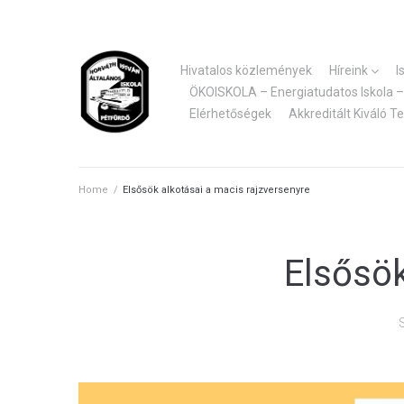
Skip
to
content
Hivatalos közlemények
Híreink
I
ÖKOISKOLA – Energiatudatos Iskola – 
Elérhetőségek
Akkreditált Kiváló T
Home
/
Elsősök alkotásai a macis rajzversenyre
Elsősök