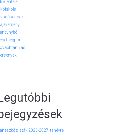
indenféle
koiskola
vodásoknak
ajzverseny
anévnyitó
ehetségpont
ovábbtanulás
ersenyek
Legutóbbi
bejegyzések
aneszközlisták 2026-2027. tanévre