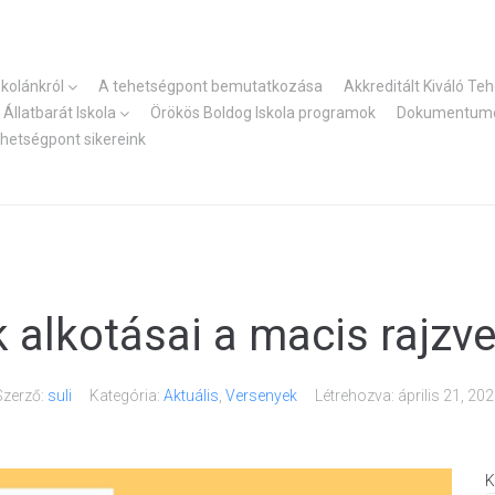
skolánkról
A tehetségpont bemutatkozása
Akkreditált Kiváló Te
Állatbarát Iskola
Örökös Boldog Iskola programok
Dokumentum
ehetségpont sikereink
 alkotásai a macis rajzv
Szerző:
suli
Kategória:
Aktuális
,
Versenyek
Létrehozva:
április 21, 20
K