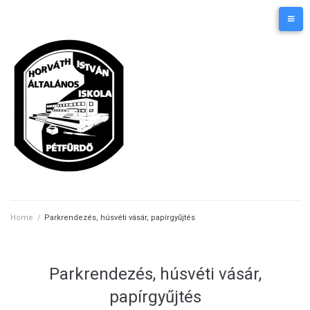
Skip
Kezdőlap
Elérhetőségek
to
content
Home
/
Parkrendezés, húsvéti vásár, papírgyűjtés
Parkrendezés, húsvéti vásár,
papírgyűjtés