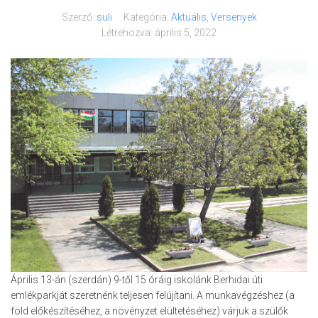
Szerző:
suli
Kategória:
Aktuális
,
Versenyek
Létrehozva:
április 5, 2022
Április 13-án (szerdán) 9-től 15 óráig iskolánk Berhidai úti
emlékparkját szeretnénk teljesen felújítani. A munkavégzéshez (a
föld előkészítéséhez, a növényzet elültetéséhez) várjuk a szülők