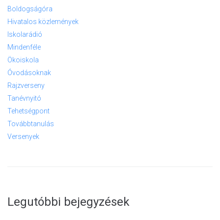
Boldogságóra
Hivatalos közlemények
Iskolarádió
Mindenféle
Ökoiskola
Óvodásoknak
Rajzverseny
Tanévnyitó
Tehetségpont
Továbbtanulás
Versenyek
Legutóbbi bejegyzések