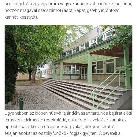
segítségét. Aki egy-egy órára vagy akár hosszabb időre el tud jönni,
hozzon magával szerszámot (ásót, kapát, gereblyét, öntöző
kannát, kesztyűt).
Ugyanebben az időben húsvéti ajándékvásárt tartunk a bejárat előtti
teraszon. Élelmiszer (csokoládé, cukor stb.) kivételével várjuk az
apróbb, saját készítésű ajándéktárgyakat, dekorációkat. A
felajánlásokat az osztályfőnökök fogják gyűjteni. A bevételt a