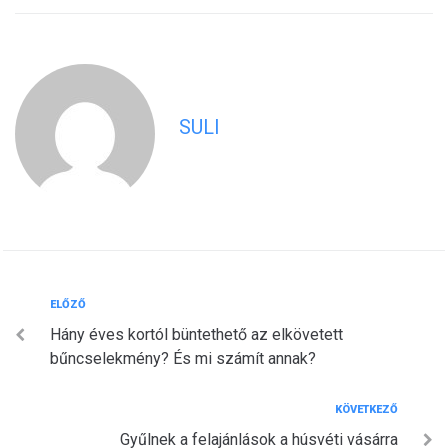
SULI
Bejegyzés
Előző
ELŐZŐ
Hány éves kortól büntethető az elkövetett
navigáció
bűncselekmény? És mi számít annak?
Következő
KÖVETKEZŐ
Gyűlnek a felajánlások a húsvéti vásárra