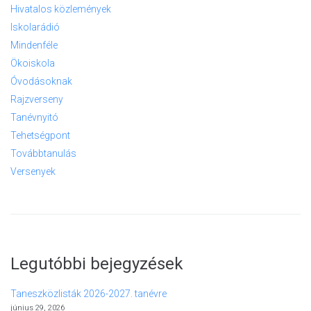
Hivatalos közlemények
Iskolarádió
Mindenféle
Ökoiskola
Óvodásoknak
Rajzverseny
Tanévnyitó
Tehetségpont
Továbbtanulás
Versenyek
Legutóbbi bejegyzések
Taneszközlisták 2026-2027. tanévre
június 29, 2026