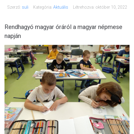
Szerző:
suli
Kategória:
Aktuális
Létrehozva:
október 10, 2022
Rendhagyó magyar óráról a magyar népmese
napján