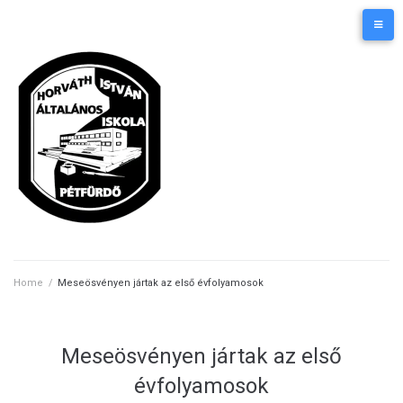
Skip
Kezdőlap
Elérhetőségek
to
content
Home
/
Meseösvényen jártak az első évfolyamosok
Meseösvényen jártak az első
évfolyamosok