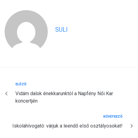
SULI
Bejegyzés
Előző
ELŐZŐ
Vidám dalok énekkarunktól a Napfény Női Kar
navigáció
koncertjén
Következő
KÖVETKEZŐ
Iskolahívogató: várjuk a leendő első osztályosokat!