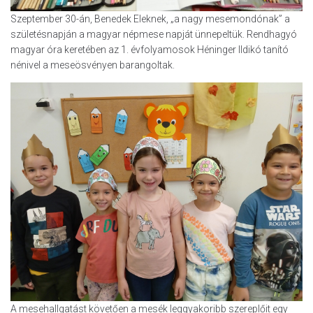
Szeptember 30-án, Benedek Eleknek, „a nagy mesemondónak” a
születésnapján a magyar népmese napját ünnepeltük. Rendhagyó
magyar óra keretében az 1. évfolyamosok Héninger Ildikó tanító
nénivel a meseösvényen barangoltak.
A mesehallgatást követően a mesék leggyakoribb szereplőit egy