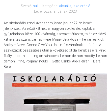
Szerző:
suli
Kategória:
Aktuális
,
Iskolarádió
Létrehozva:
január 27, 2023
Az iskolarádió zenei kívánságműsora január 27-én ismét
jelentkezett. Az előző két hétben nagyon sok levelet kaptak a
gyűjtőládába, közel 100 kívánság, szavazat érkezett, talán az előző
két nyertes szám: James Hype, Miggy Dela Rosa – Ferrari és Rick
Astley – Never Gonna Give You Up című számának hatására. A
szavazatok összesítése után a következő öt dal került az élre: Pink
fluffy unicorn dancing on rainbows, Lemon demon modify, Lemon
demon – fine, Pogány Induló – Gettó Csirke, Alex Ferrari – Bara
Bere.