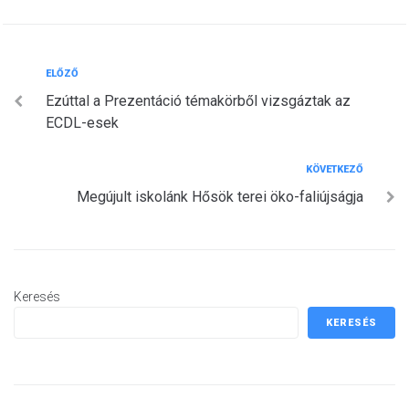
Bejegyzés
Előző
ELŐZŐ
Ezúttal a Prezentáció témakörből vizsgáztak az
navigáció
ECDL-esek
Következő
KÖVETKEZŐ
Megújult iskolánk Hősök terei öko-faliújságja
Keresés
KERESÉS