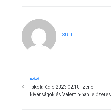
SULI
Előző
ELŐZŐ
Bejegyzés
Iskolarádió 2023.02.10.: zenei
navigáció
kívánságok és Valentin-napi előzetes