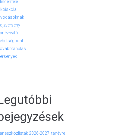
indenféle
koiskola
vodásoknak
ajzverseny
anévnyitó
ehetségpont
ovábbtanulás
ersenyek
Legutóbbi
bejegyzések
aneszközlisták 2026-2027. tanévre