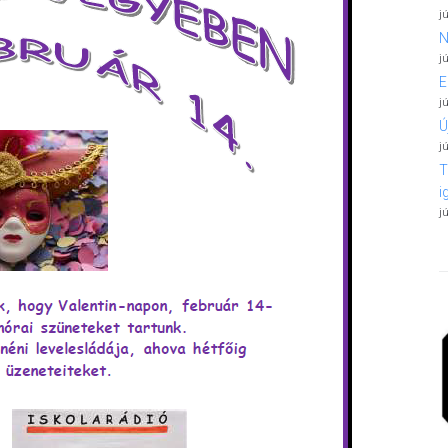
j
N
j
E
j
Ú
j
T
i
j