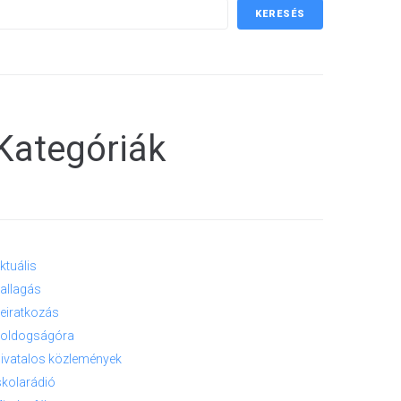
KERESÉS
Kategóriák
ktuális
allagás
eiratkozás
oldogságóra
ivatalos közlemények
skolarádió