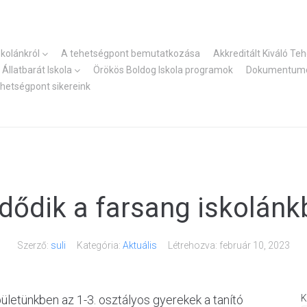
skolánkról
A tehetségpont bemutatkozása
Akkreditált Kiváló Te
Állatbarát Iskola
Örökös Boldog Iskola programok
Dokumentum
ehetségpont sikereink
dődik a farsang iskolánk
Szerző:
suli
Kategória:
Aktuális
Létrehozva:
február 10, 2023
pületünkben az 1-3. osztályos gyerekek a tanító
K