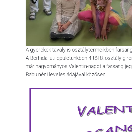
A gyerekek tavaly is osztálytermeikben farsang
A Berhidai úti épületünkben 4-től 8. osztályig r
már hagyományos Valentin-napot a farsang jeg
Babu néni levelesládájával közösen.