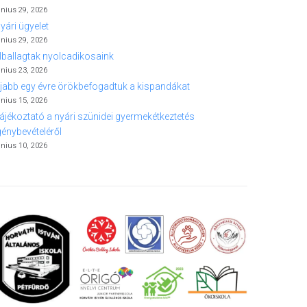
únius 29, 2026
yári ügyelet
únius 29, 2026
lballagtak nyolcadikosaink
únius 23, 2026
jabb egy évre örökbefogadtuk a kispandákat
únius 15, 2026
ájékoztató a nyári szünidei gyermekétkeztetés
génybevételéről
únius 10, 2026