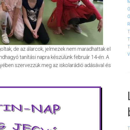
M
Ö
Ó
R
T
T
T
oltak, de az álarcok, jelmezek nem maradhattak el
V
endhagyó tanítási napra készülünk február 14-én. A
yében szervezzük meg az iskolarádió adásával és
T