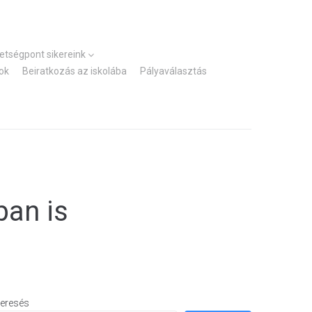
Kezdőlap
Elérhetőségek
hetségpont sikereink
ok
Beiratkozás az iskolába
Pályaválasztás
ban is
eresés