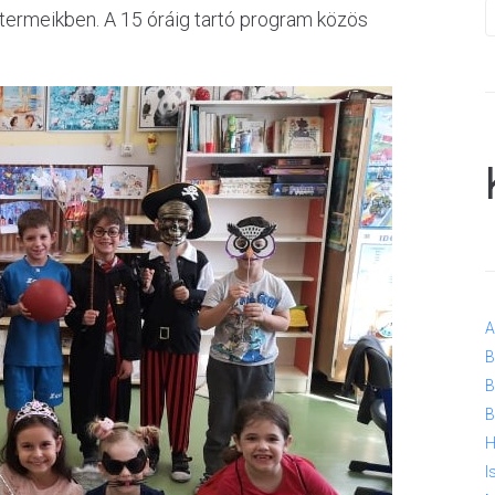
lytermeikben. A 15 óráig tartó program közös
A
B
B
B
H
I