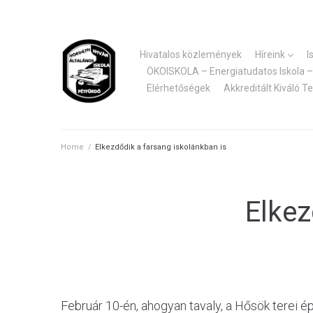
Skip
to
content
Hivatalos közlemények
Híreink
I
ÖKOISKOLA – Energiatudatos Iskola – 
Elérhetőségek
Akkreditált Kiváló T
Home
/
Elkezdődik a farsang iskolánkban is
Elkez
Február 10-én, ahogyan tavaly, a Hősök terei é