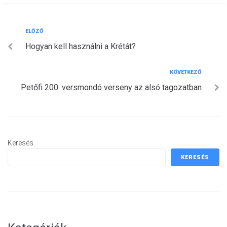
Bejegyzés
Előző
ELŐZŐ
Hogyan kell használni a Krétát?
navigáció
Következő
KÖVETKEZŐ
Petőfi 200: versmondó verseny az alsó tagozatban
Keresés
KERESÉS