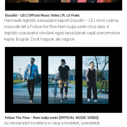
Harmadik legtöbb szavazatot kapott Dzsúdló – LEJ című száma,
második lett a Follow the flow Nem tudja senki című dala. A
legtöbb szavazatot iskolánk egyik tanulójának saját szerzeménye
kapta: Bognár Zsolt Vagyok, aki vagyok.
Az iskolarádió továbbra is várja a leveleket, üzeneteket,