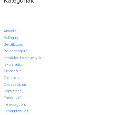
Kategóriák
Aktuális
Ballagás
Beiratkozás
Boldogságóra
Hivatalos közlemények
Iskolarádió
Mindenféle
Ökoiskola
Óvodásoknak
Rajzverseny
Tanévnyitó
Tehetségpont
Továbbtanulás