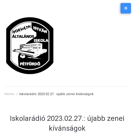
Skip
Kezdőlap
Elérhetőségek
to
content
Home
/
Iskolarádió 2023.02.27.: újabb zenei kívánságok
Iskolarádió 2023.02.27.: újabb zenei
kívánságok