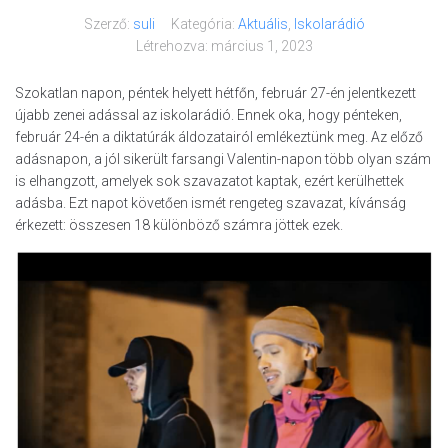
Szerző:
suli
Kategória:
Aktuális
,
Iskolarádió
Létrehozva:
március 1, 2023
Szokatlan napon, péntek helyett hétfőn, február 27-én jelentkezett
újabb zenei adással az iskolarádió. Ennek oka, hogy pénteken,
február 24-én a diktatúrák áldozatairól emlékeztünk meg. Az előző
adásnapon, a jól sikerült farsangi Valentin-napon több olyan szám
is elhangzott, amelyek sok szavazatot kaptak, ezért kerülhettek
adásba. Ezt napot követően ismét rengeteg szavazat, kívánság
érkezett: összesen 18 különböző számra jöttek ezek.