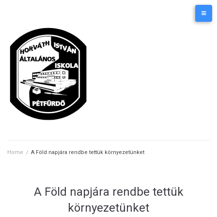
Skip
Kezdőlap
Elérhetőségek
to
content
Home
/
A Föld napjára rendbe tettük környezetünket
A Föld napjára rendbe tettük
környezetünket