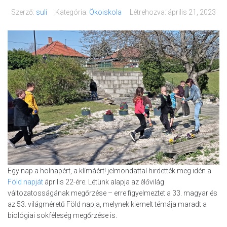
Szerző:
suli
Kategória:
Ökoiskola
Létrehozva:
április 21, 2023
Egy nap a holnapért, a klímáért! jelmondattal hirdették meg idén a
Föld napját
április 22-ére. Létünk alapja az élővilág
változatosságának megőrzése – erre figyelmeztet a 33. magyar és
az 53. világméretű Föld napja, melynek kiemelt témája maradt a
biológiai sokféleség megőrzése is.