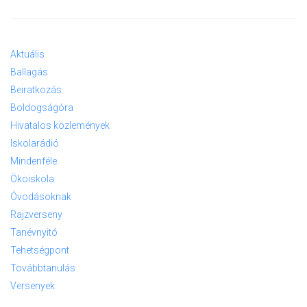
Aktuális
Ballagás
Beiratkozás
Boldogságóra
Hivatalos közlemények
Iskolarádió
Mindenféle
Ökoiskola
Óvodásoknak
Rajzverseny
Tanévnyitó
Tehetségpont
Továbbtanulás
Versenyek