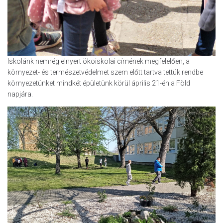
Iskolánk nemrég elnyert ökoiskolai címének megfelelően, a
környezet- és természetvédelmet szem előtt tartva tettük rendbe
környezetünket mindkét épületünk körül április 21-én a Föld
napjára.