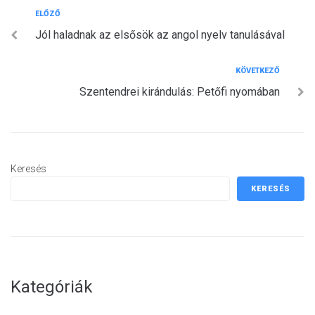
Bejegyzés
Előző
ELŐZŐ
Jól haladnak az elsősök az angol nyelv tanulásával
navigáció
Következő
KÖVETKEZŐ
Szentendrei kirándulás: Petőfi nyomában
Keresés
KERESÉS
Kategóriák