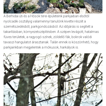
A Berhidai úti és a Hősök terei épületeink parkjaiban elsőtől
nyolcadik osztályig valamennyi tanulónk kivette részét a
szemétszedésből, parkgondozásból. Az időjárás is segített a
takarításban, környezetszépítésben. A szépen levágott, hatalmas
füves területek, a ragyogó színek, zöldellő fák, bokrok valódi
tavaszi hangulatot árasztanak. Talán ennek is köszönhető, hogy
parkjainkban megjelentek a mókusok, harkályok is.