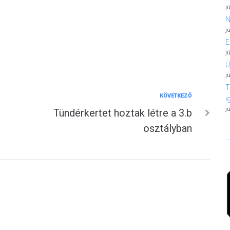
j
N
j
E
j
Ú
j
T
Következő
KÖVETKEZŐ
i
j
Tündérkertet hoztak létre a 3.b
osztályban