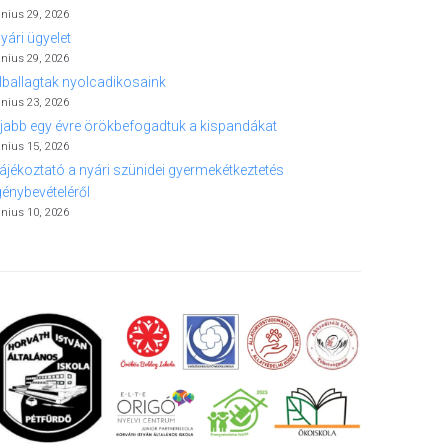
únius 29, 2026
yári ügyelet
únius 29, 2026
lballagtak nyolcadikosaink
únius 23, 2026
jabb egy évre örökbefogadtuk a kispandákat
únius 15, 2026
ájékoztató a nyári szünidei gyermekétkeztetés
génybevételéről
únius 10, 2026