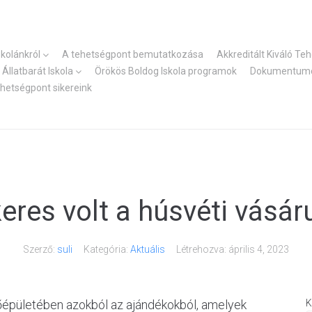
skolánkról
A tehetségpont bemutatkozása
Akkreditált Kiváló Te
Állatbarát Iskola
Örökös Boldog Iskola programok
Dokumentum
ehetségpont sikereink
keres volt a húsvéti vásár
Szerző:
suli
Kategória:
Aktuális
Létrehozva:
április 4, 2023
k főépületében azokból az ajándékokból, amelyek
K