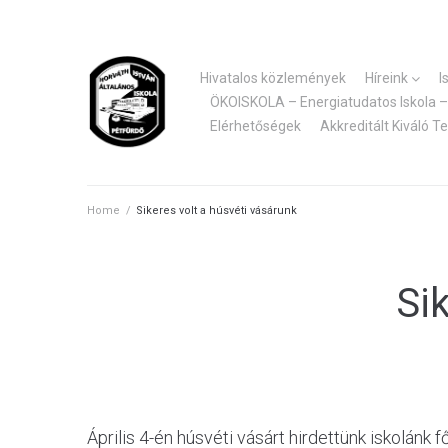
Skip
to
content
Hivatalos közlemények
Híreink
I
ÖKOISKOLA – Energiatudatos Iskola – 
Elérhetőségek
Akkreditált Kiváló T
Home
/
Sikeres volt a húsvéti vásárunk
Si
Április 4-én húsvéti vásárt hirdettünk iskolán