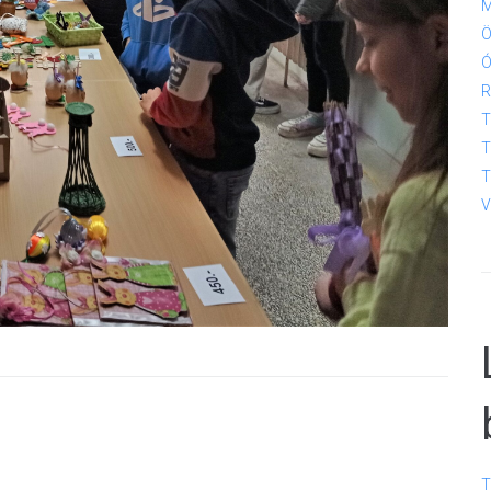
M
Ö
Ó
R
T
T
T
V
T