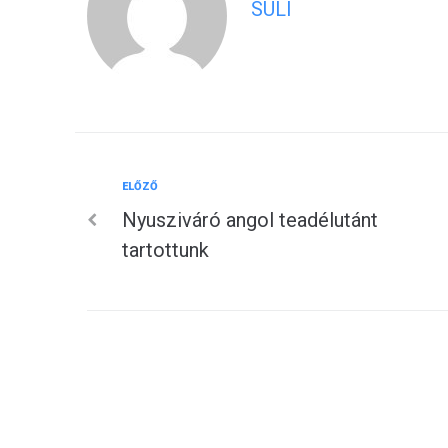
SULI
Előző
ELŐZŐ
Bejegyzés
Nyusziváró angol teadélutánt
navigáció
tartottunk