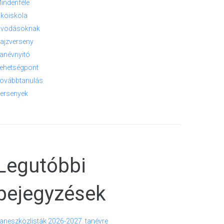
indenféle
koiskola
vodásoknak
ajzverseny
anévnyitó
ehetségpont
ovábbtanulás
ersenyek
Legutóbbi
bejegyzések
aneszközlisták 2026-2027. tanévre