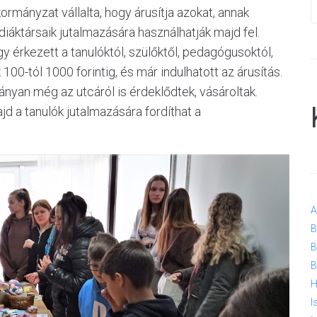
ormányzat vállalta, hogy árusítja azokat, annak
iáktársaik jutalmazására használhatják majd fel.
 érkezett a tanulóktól, szülőktől, pedagógusoktól,
100-tól 1000 forintig, és már indulhatott az árusítás.
nyan még az utcáról is érdeklődtek, vásároltak.
jd a tanulók jutalmazására fordíthat a
A
B
B
B
H
I