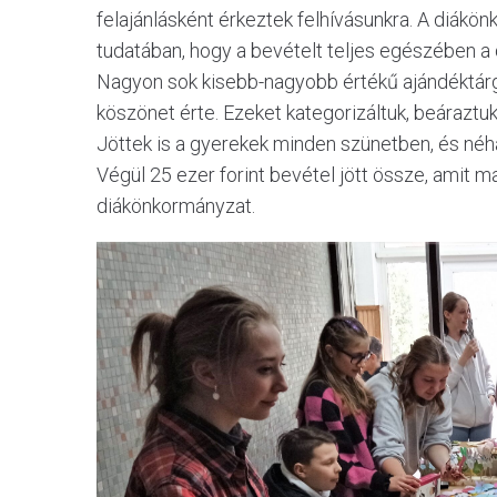
felajánlásként érkeztek felhívásunkra. A diákönk
tudatában, hogy a bevételt teljes egészében a d
Nagyon sok kisebb-nagyobb értékű ajándéktárgy
köszönet érte. Ezeket kategorizáltuk, beáraztuk 
Jöttek is a gyerekek minden szünetben, és néhá
Végül 25 ezer forint bevétel jött össze, amit ma
diákönkormányzat.