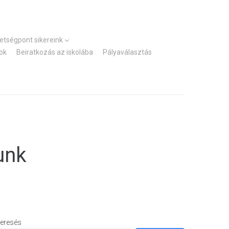
Kezdőlap
Elérhetőségek
hetségpont sikereink
ok
Beiratkozás az iskolába
Pályaválasztás
unk
eresés