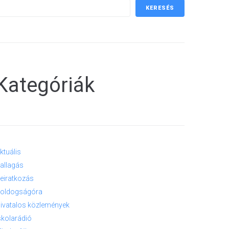
KERESÉS
Kategóriák
ktuális
allagás
eiratkozás
oldogságóra
ivatalos közlemények
skolarádió