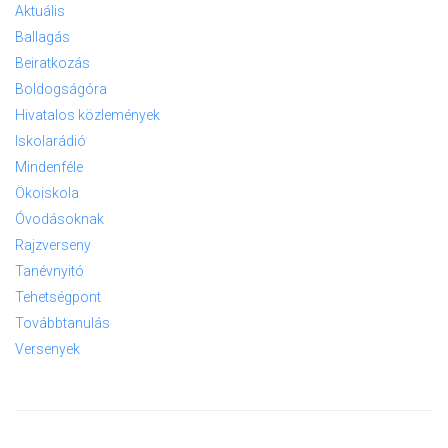
Aktuális
Ballagás
Beiratkozás
Boldogságóra
Hivatalos közlemények
Iskolarádió
Mindenféle
Ökoiskola
Óvodásoknak
Rajzverseny
Tanévnyitó
Tehetségpont
Továbbtanulás
Versenyek