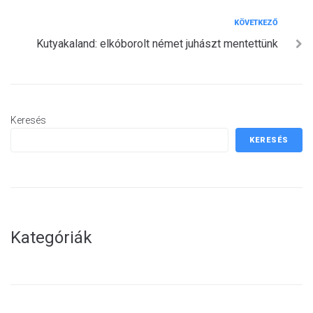
Következő
KÖVETKEZŐ
Kutyakaland: elkóborolt német juhászt mentettünk
Keresés
KERESÉS
Kategóriák