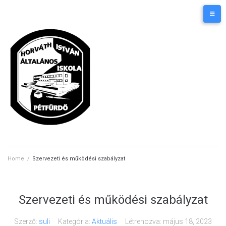
Skip
Kezdőlap
Elérhetőségek
to
content
Home
/
Szervezeti és működési szabályzat
Szervezeti és működési szabályzat
Szerző:
suli
Kategória:
Aktuális
Létrehozva:
május 18, 2023