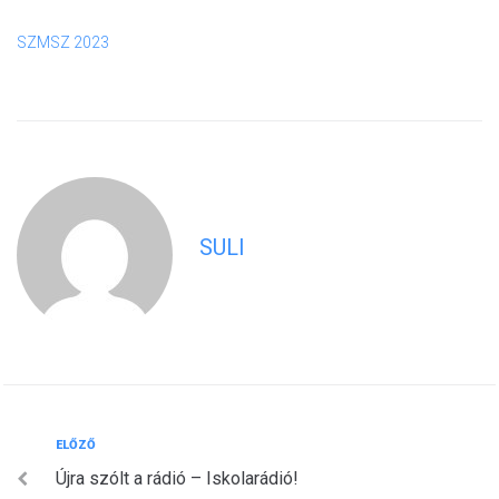
SZMSZ 2023
SULI
Bejegyzés
Előző
ELŐZŐ
Újra szólt a rádió – Iskolarádió!
navigáció