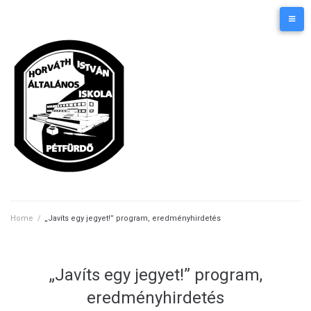
Skip
Kezdőlap
Elérhetőségek
to
content
Home
/
„Javíts egy jegyet!” program, eredményhirdetés
„Javíts egy jegyet!” program,
eredményhirdetés