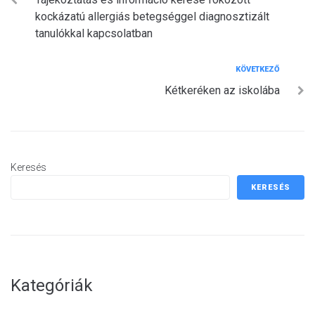
navigáció
kockázatú allergiás betegséggel diagnosztizált
tanulókkal kapcsolatban
Következő
KÖVETKEZŐ
Kétkeréken az iskolába
Keresés
KERESÉS
Kategóriák