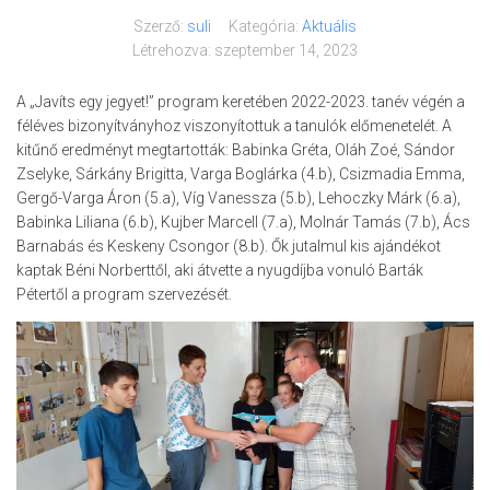
Szerző:
suli
Kategória:
Aktuális
Létrehozva:
szeptember 14, 2023
A „Javíts egy jegyet!” program keretében 2022-2023. tanév végén a
féléves bizonyítványhoz viszonyítottuk a tanulók előmenetelét. A
kitűnő eredményt megtartották: Babinka Gréta, Oláh Zoé, Sándor
Zselyke, Sárkány Brigitta, Varga Boglárka (4.b), Csizmadia Emma,
Gergő-Varga Áron (5.a), Víg Vanessza (5.b), Lehoczky Márk (6.a),
Babinka Liliana (6.b), Kujber Marcell (7.a), Molnár Tamás (7.b), Ács
Barnabás és Keskeny Csongor (8.b). Ők jutalmul kis ajándékot
kaptak Béni Norberttől, aki átvette a nyugdíjba vonuló Barták
Pétertől a program szervezését.