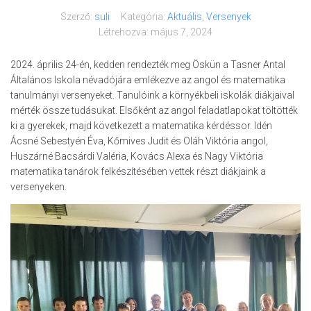
Szerző:
suli
Kategória:
Aktuális
,
Versenyek
Létrehozva:
május 7, 2024
2024. április 24-én, kedden rendezték meg Öskün a Tasner Antal
Általános Iskola névadójára emlékezve az angol és matematika
tanulmányi versenyeket. Tanulóink a környékbeli iskolák diákjaival
mérték össze tudásukat. Elsőként az angol feladatlapokat töltötték
ki a gyerekek, majd következett a matematika kérdéssor. Idén
Ácsné Sebestyén Éva, Kőmives Judit és Oláh Viktória angol,
Huszárné Bacsárdi Valéria, Kovács Alexa és Nagy Viktória
matematika tanárok felkészítésében vettek részt diákjaink a
versenyeken.