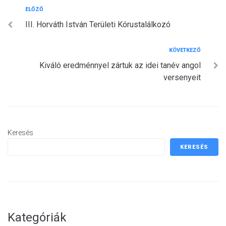
Bejegyzés
Előző
ELŐZŐ
III. Horváth István Területi Kórustalálkozó
navigáció
Következő
KÖVETKEZŐ
Kiváló eredménnyel zártuk az idei tanév angol
versenyeit
Keresés
KERESÉS
Kategóriák