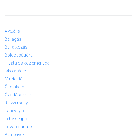
Aktuális
Ballagás
Beiratkozás
Boldogságóra
Hivatalos közlemények
Iskolarádió
Mindenféle
Ökoiskola
Óvodásoknak
Rajzverseny
Tanévnyitó
Tehetségpont
Továbbtanulás
Versenyek