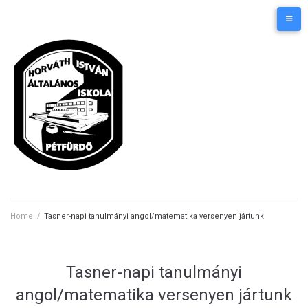
Skip
Kezdőlap
Elérhetőségek
to
content
Home
/
Tasner-napi tanulmányi angol/matematika versenyen jártunk
Tasner-napi tanulmányi
angol/matematika versenyen jártunk