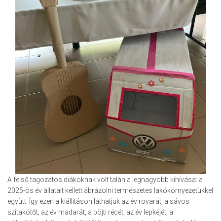
A felső tagozatos diákoknak volt talán a legnagyobb kihívása: a
2025-ös év állatait kellett ábrázolni természetes lakókörnyezetükkel
együtt. Így ezen a kiállításon láthatjuk az év rovarát, a sávos
szitakötőt; az év madarát, a böjti récét; az év lepkéjét, a