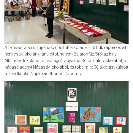
A felhívásra 85 db újrahasznosított alkotás és 151 db rajz érkezett
nem csak iskolánk tanulóitól, hanem Balatonfűzfőről az Irinyi
Általános Iskolából, a csajági Aranyalma Református Iskolából, a
nádasdladányi Nádasdy Iskolából, és több mint 30 alkotást küldött
a Panelkuckó Napköziotthonos Óvoda is.