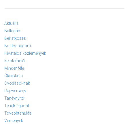
Aktuális
Ballagás
Beiratkozás
Boldogságóra
Hivatalos közlemények
Iskolarádió
Mindenféle
Ökoiskola
Óvodásoknak
Rajzverseny
Tanévnyitó
Tehetségpont
Továbbtanulás
Versenyek