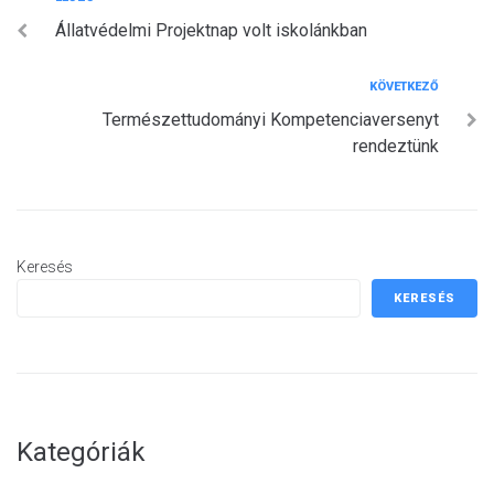
Bejegyzés
Állatvédelmi Projektnap volt iskolánkban
navigáció
Következő
KÖVETKEZŐ
Természettudományi Kompetenciaversenyt
rendeztünk
Keresés
KERESÉS
Kategóriák