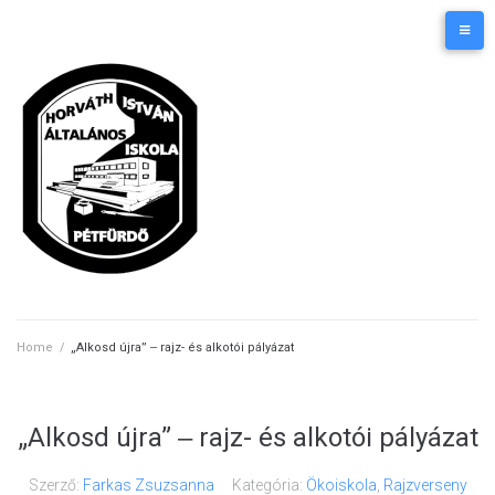
Skip
Kezdőlap
Elérhetőségek
to
content
Home
/
„Alkosd újra” ‒ rajz- és alkotói pályázat
„Alkosd újra” ‒ rajz- és alkotói pályázat
Szerző:
Farkas Zsuzsanna
Kategória:
Ökoiskola
,
Rajzverseny