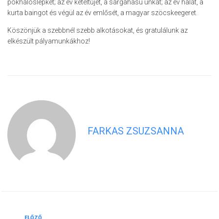
pókhálóslepkét; az év kétéltűjét, a sárgahasú unkát; az év halát, a
kurta baingot és végül az év emlősét, a magyar szöcskeegeret.
Köszönjük a szebbnél szebb alkotásokat, és gratulálunk az
elkészült pályamunkákhoz!
FARKAS ZSUZSANNA
Előző
ELŐZŐ