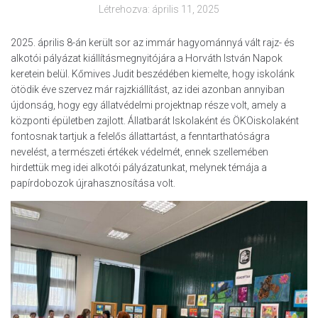
Létrehozva:
április 11, 2025
2025. április 8-án került sor az immár hagyománnyá vált rajz- és
alkotói pályázat kiállításmegnyitójára a Horváth István Napok
keretein belül. Kőmives Judit beszédében kiemelte, hogy iskolánk
ötödik éve szervez már rajzkiállítást, az idei azonban annyiban
újdonság, hogy egy állatvédelmi projektnap része volt, amely a
központi épületben zajlott. Állatbarát Iskolaként és ÖKOiskolaként
fontosnak tartjuk a felelős állattartást, a fenntarthatóságra
nevelést, a természeti értékek védelmét, ennek szellemében
hirdettük meg idei alkotói pályázatunkat, melynek témája a
papírdobozok újrahasznosítása volt.