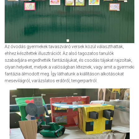
Az óvodás gyermekek tavaszváró versek közül választhattak,
ehhez készítettek illusztrációt. Az alsó tagozatos tanulók
szabadjára engedhették fantáziájukat, és csodás tájakat rajzoltak,
olyan helyeket, melyek a valóságban léteznek, vagy amit a gyermeki
fantázia álmodott meg. Így láthatunk a kiállításon alkotásokat
mesevilágról, varázslatos erdőről, tengerpartról.