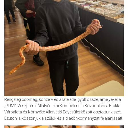
Rengeteg csomag, konzerv és állateledel gyűlt össze, amelyeket a
„PUMI” Veszprémi Állatvédelmi Kompetencia Központ és a Frakk
Várpalota és Környéke Állatvédő Egyesület között osztottunk szét.
Ezúton is köszönjük a szülők és a diákönkormányzat felajánlását!