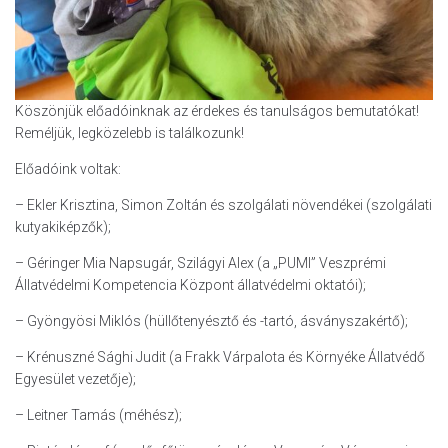
Köszönjük előadóinknak az érdekes és tanulságos bemutatókat!
Reméljük, legközelebb is találkozunk!
Előadóink voltak:
– Ekler Krisztina, Simon Zoltán és szolgálati növendékei (szolgálati
kutyakiképzők);
– Géringer Mia Napsugár, Szilágyi Alex (a „PUMI” Veszprémi
Állatvédelmi Kompetencia Központ állatvédelmi oktatói);
– Gyöngyösi Miklós (hüllőtenyésztő és -tartó, ásványszakértő);
– Krénuszné Sághi Judit (a Frakk Várpalota és Környéke Állatvédő
Egyesület vezetője);
– Leitner Tamás (méhész);