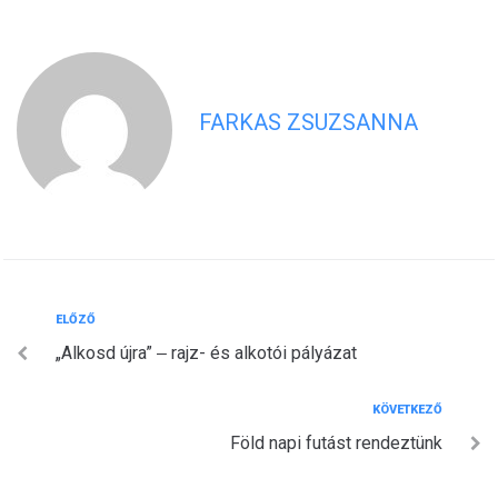
FARKAS ZSUZSANNA
Bejegyzés
Előző
ELŐZŐ
„Alkosd újra” ‒ rajz- és alkotói pályázat
navigáció
Következő
KÖVETKEZŐ
Föld napi futást rendeztünk