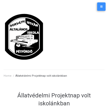
Skip
Kezdőlap
Elérhetőségek
to
content
Home
/
Állatvédelmi Projektnap volt iskolánkban
Állatvédelmi Projektnap volt
iskolánkban