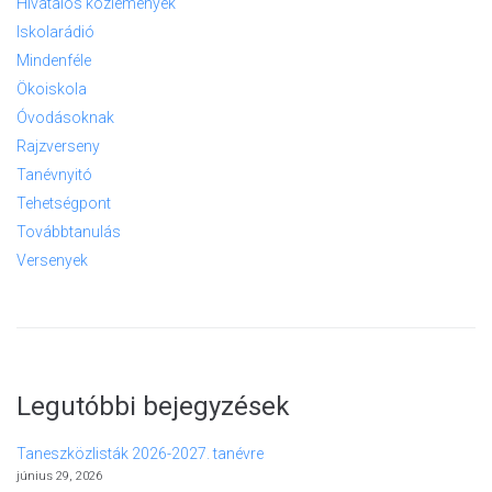
Hivatalos közlemények
Iskolarádió
Mindenféle
Ökoiskola
Óvodásoknak
Rajzverseny
Tanévnyitó
Tehetségpont
Továbbtanulás
Versenyek
Legutóbbi bejegyzések
Taneszközlisták 2026-2027. tanévre
június 29, 2026