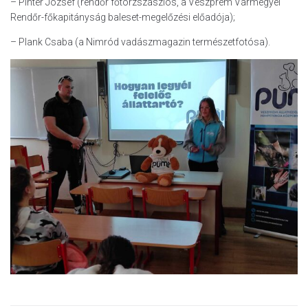
– Pintér József (rendőr főtörzszászlós, a Veszprém Vármegyei
Rendőr-főkapitányság baleset-megelőzési előadója);
– Plank Csaba (a Nimród vadászmagazin természetfotósa).