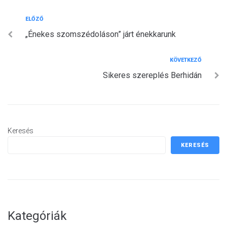
Bejegyzés
Előző
ELŐZŐ
„Énekes szomszédoláson” járt énekkarunk
navigáció
Következő
KÖVETKEZŐ
Sikeres szereplés Berhidán
Keresés
KERESÉS
Kategóriák