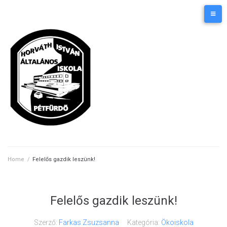
Skip
Kezdőlap
Elérhetőségek
to
content
Home
/
Felelős gazdik leszünk!
Felelős gazdik leszünk!
Szerző:
Farkas Zsuzsanna
Kategória:
Ökoiskola