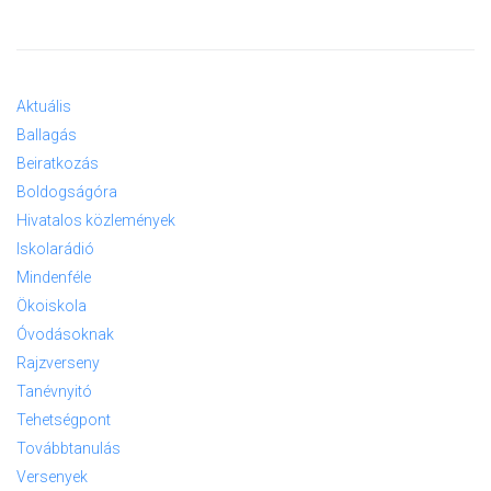
Aktuális
Ballagás
Beiratkozás
Boldogságóra
Hivatalos közlemények
Iskolarádió
Mindenféle
Ökoiskola
Óvodásoknak
Rajzverseny
Tanévnyitó
Tehetségpont
Továbbtanulás
Versenyek