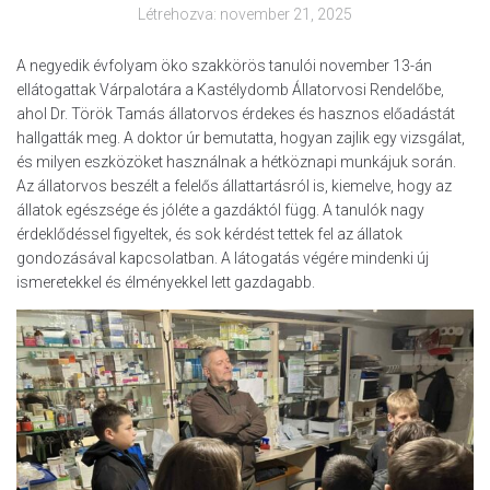
Létrehozva:
november 21, 2025
A negyedik évfolyam öko szakkörös tanulói november 13-án
ellátogattak Várpalotára a Kastélydomb Állatorvosi Rendelőbe,
ahol Dr. Török Tamás állatorvos érdekes és hasznos előadástát
hallgatták meg. A doktor úr bemutatta, hogyan zajlik egy vizsgálat,
és milyen eszközöket használnak a hétköznapi munkájuk során.
Az állatorvos beszélt a felelős állattartásról is, kiemelve, hogy az
állatok egészsége és jóléte a gazdáktól függ. A tanulók nagy
érdeklődéssel figyeltek, és sok kérdést tettek fel az állatok
gondozásával kapcsolatban. A látogatás végére mindenki új
ismeretekkel és élményekkel lett gazdagabb.