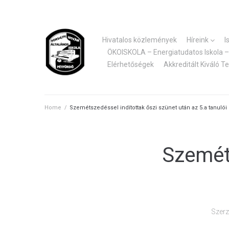
Skip
to
content
Hivatalos közlemények
Híreink
I
ÖKOISKOLA – Energiatudatos Iskola – 
Elérhetőségek
Akkreditált Kiváló T
Home
/
Szemétszedéssel indítottak őszi szünet után az 5.a tanulói
Szeméts
Szerz