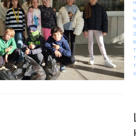
H
I
M
Ö
Ó
R
T
T
T
V