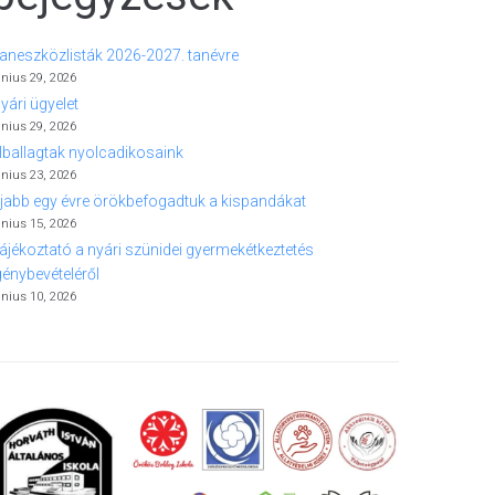
aneszközlisták 2026-2027. tanévre
únius 29, 2026
yári ügyelet
únius 29, 2026
lballagtak nyolcadikosaink
únius 23, 2026
jabb egy évre örökbefogadtuk a kispandákat
únius 15, 2026
ájékoztató a nyári szünidei gyermekétkeztetés
génybevételéről
únius 10, 2026