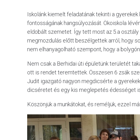
Iskolánk kiemelt feladatának tekinti a gyereke
fontosságának hangsúlyozását. Ökoiskola lévé
eldobált szemetet. Így tett most az 5.a osztály
megmozdulás előtt beszélgettek arról, hogy sokk
nem elhanyagolható szempont, hogy a bolygónk 
Nem csak a Berhidai úti épületünk területét tak
ott is rendet teremtettek. Összesen 6 zsák sze
Judit igazgató nagyon megdicsérte a gyerekeket
dicséretet és egy kis meglepetés édességet is
Köszönjük a munkátokat, és reméljük, ezzel má