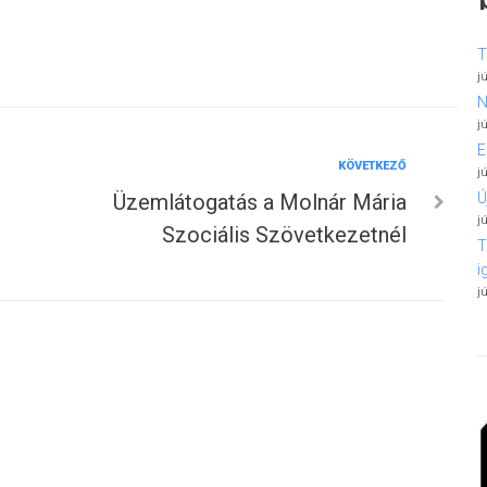
T
j
N
j
E
Következő
KÖVETKEZŐ
j
Ú
Üzemlátogatás a Molnár Mária
j
Szociális Szövetkezetnél
T
i
j