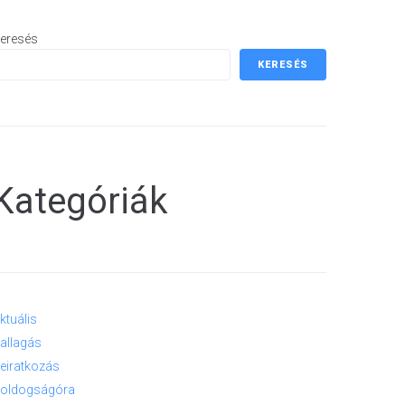
eresés
KERESÉS
Kategóriák
ktuális
allagás
eiratkozás
oldogságóra