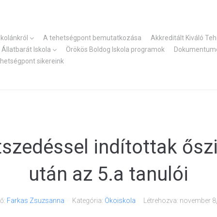
skolánkról
A tehetségpont bemutatkozása
Akkreditált Kiváló Te
Állatbarát Iskola
Örökös Boldog Iskola programok
Dokumentum
ehetségpont sikereink
zedéssel indítottak ősz
után az 5.a tanulói
ő:
Farkas Zsuzsanna
Kategória:
Ökoiskola
Létrehozva:
november 8