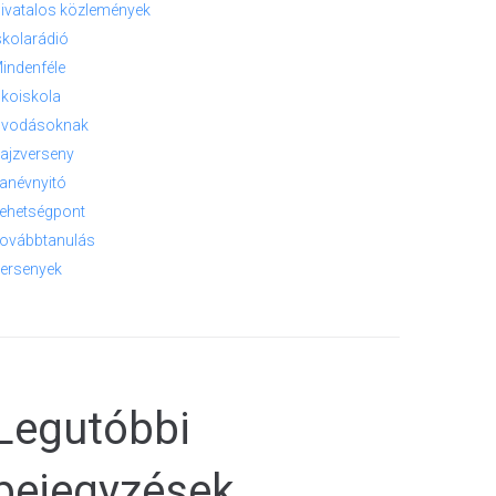
ivatalos közlemények
skolarádió
indenféle
koiskola
vodásoknak
ajzverseny
anévnyitó
ehetségpont
ovábbtanulás
ersenyek
Legutóbbi
bejegyzések