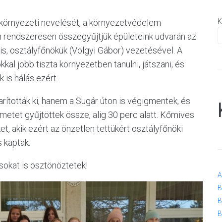
k környezeti nevelését, a környezetvédelem
K
n rendszeresen összegyűjtjük épületeink udvarán az
 is, osztályfőnökük (Völgyi Gábor) vezetésével. A
al jobb tiszta környezetben tanulni, játszani, és
is hálás ezért.
arították ki, hanem a Sugár úton is végigmentek, és
metet gyűjtöttek össze, alig 30 perc alatt. Kőmives
, akik ezért az önzetlen tettükért osztályfőnöki
 kaptak.
sokat is ösztönöztetek!
A
B
B
B