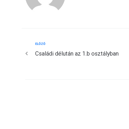
Előző
ELŐZŐ
Bejegyzés
Családi délután az 1.b osztályban
navigáció