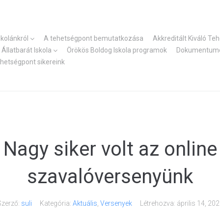
skolánkról
A tehetségpont bemutatkozása
Akkreditált Kiváló Te
Állatbarát Iskola
Örökös Boldog Iskola programok
Dokumentum
ehetségpont sikereink
Nagy siker volt az online
szavalóversenyünk
Szerző:
suli
Kategória:
Aktuális
,
Versenyek
Létrehozva:
április 14, 20