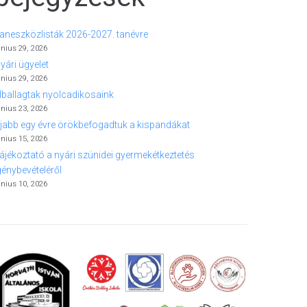
aneszközlisták 2026-2027. tanévre
únius 29, 2026
yári ügyelet
únius 29, 2026
lballagtak nyolcadikosaink
únius 23, 2026
jabb egy évre örökbefogadtuk a kispandákat
únius 15, 2026
ájékoztató a nyári szünidei gyermekétkeztetés
génybevételéről
únius 10, 2026