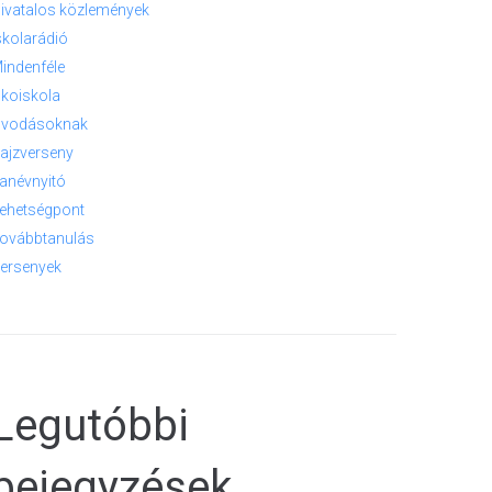
ivatalos közlemények
skolarádió
indenféle
koiskola
vodásoknak
ajzverseny
anévnyitó
ehetségpont
ovábbtanulás
ersenyek
Legutóbbi
bejegyzések