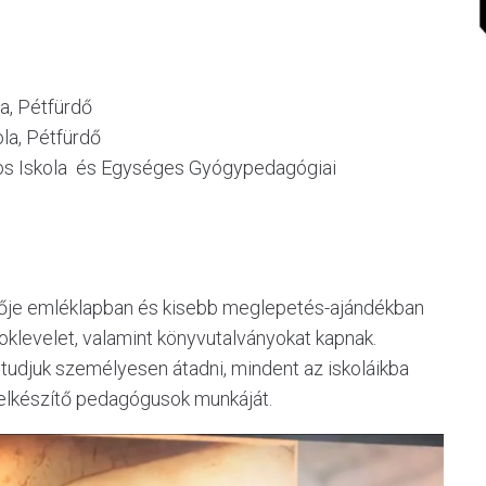
la, Pétfürdő
ola, Pétfürdő
ános Iskola és Egységes Gyógypedagógiai
vője emléklapban és kisebb meglepetés-ajándékban
 oklevelet, valamint könyvutalványokat kapnak.
 tudjuk személyesen átadni, mindent az iskoláikba
 felkészítő pedagógusok munkáját.