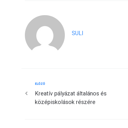
SULI
Előző
ELŐZŐ
Bejegyzés
Kreatív pályázat általános és
navigáció
középiskolások részére