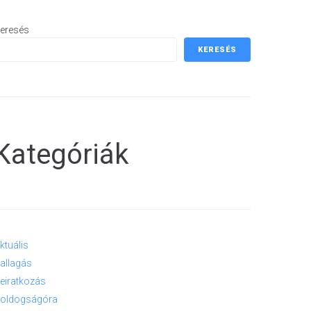
eresés
KERESÉS
Kategóriák
ktuális
allagás
eiratkozás
oldogságóra