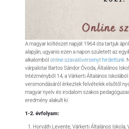
A magyar költészet napját 1964 óta tartjuk ápr
alapján, ugyanis ezen a napon született az egyik
alkalomból
online szavalóversenyt hirdettünk.
N
várpalotai Bartos Sándor Óvoda, Általános Is
Intézményből 14, a Várkerti Általános Iskolából
versmondásáról érkeztek felvételek elsőtől nyo
magyar nyelv és irodalom szakos pedagógusai 
eredmény alakult ki:
1-2. évfolyam:
Horváth Levente, Várkerti Általános Iskola, 