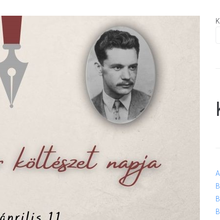
K
A
B
B
B