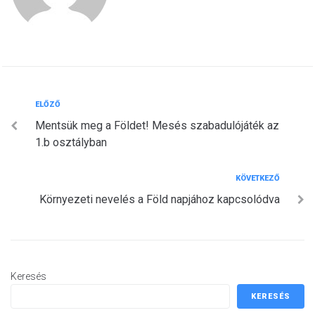
Bejegyzés
Előző
ELŐZŐ
Mentsük meg a Földet! Mesés szabadulójáték az
navigáció
1.b osztályban
Következő
KÖVETKEZŐ
Környezeti nevelés a Föld napjához kapcsolódva
Keresés
KERESÉS