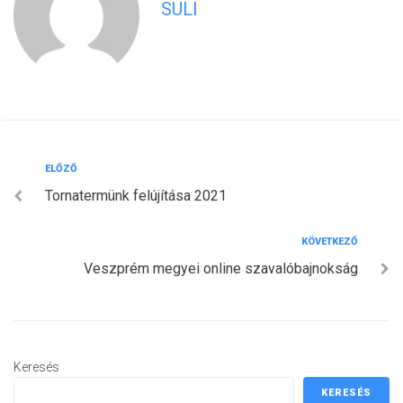
SULI
Bejegyzés
Előző
ELŐZŐ
Tornatermünk felújítása 2021
navigáció
Következő
KÖVETKEZŐ
Veszprém megyei online szavalóbajnokság
Keresés
KERESÉS