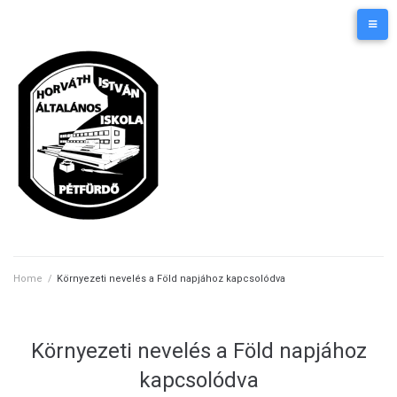
Skip
Kezdőlap
Elérhetőségek
to
content
Home
/
Környezeti nevelés a Föld napjához kapcsolódva
Környezeti nevelés a Föld napjához
kapcsolódva