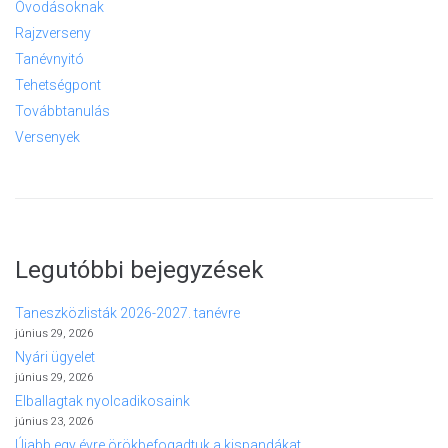
Óvodásoknak
Rajzverseny
Tanévnyitó
Tehetségpont
Továbbtanulás
Versenyek
Legutóbbi bejegyzések
Taneszközlisták 2026-2027. tanévre
június 29, 2026
Nyári ügyelet
június 29, 2026
Elballagtak nyolcadikosaink
június 23, 2026
Újabb egy évre örökbefogadtuk a kispandákat