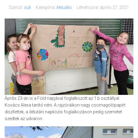
Szerző:
suli
Kategória:
Aktuális
Létrehozva:
április 27, 2021
Április 23-án is a Föld napjával foglalkozott az 1.b osztállyal
Kovács Alexa tanító néni. A rajzóráikon nagy csomagolópapírt
díszítettek, a délutáni napközis foglalkozáson pedig szemetet
szedtek az udvaron.