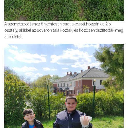
A szemétszedéshez önkéntesen csatlakozott hozzánk a 2.b
osztály, akikkel az udvaron találkoztak, és közösen tisztították meg
a területet.