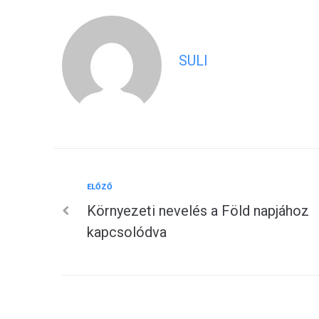
SULI
Előző
ELŐZŐ
Bejegyzés
Környezeti nevelés a Föld napjához
navigáció
kapcsolódva