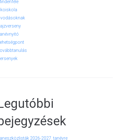
indenféle
koiskola
vodásoknak
ajzverseny
anévnyitó
ehetségpont
ovábbtanulás
ersenyek
Legutóbbi
bejegyzések
aneszközlisták 2026-2027. tanévre