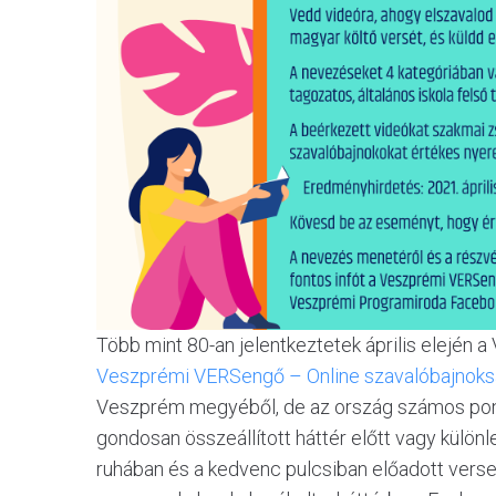
Több mint 80-an jelentkeztetek április elején 
Veszprémi VERSengő – Online szavalóbajnok
Veszprém megyéből, de az ország számos pontjár
gondosan összeállított háttér előtt vagy különl
ruhában és a kedvenc pulcsiban előadott versek