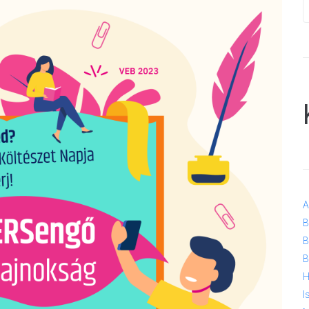
A
B
B
B
H
I