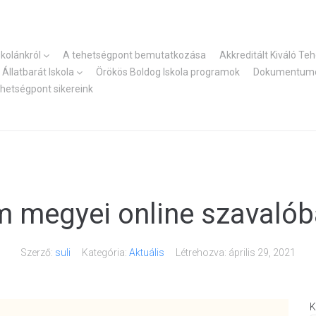
skolánkról
A tehetségpont bemutatkozása
Akkreditált Kiváló Te
Állatbarát Iskola
Örökös Boldog Iskola programok
Dokumentum
ehetségpont sikereink
 megyei online szavaló
Szerző:
suli
Kategória:
Aktuális
Létrehozva:
április 29, 2021
K