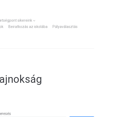
Kezdőlap
Elérhetőségek
hetségpont sikereink
ok
Beiratkozás az iskolába
Pályaválasztás
bajnokság
eresés