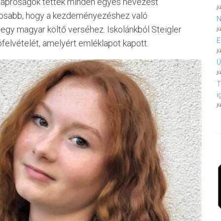
az apróságok tettek minden egyes nevezést
j
ntosabb, hogy a kezdeményezéshez való
N
egy magyar költő verséhez. Iskolánkból Steigler
j
E
felvételét, amelyért emléklapot kapott.
j
Ú
j
T
i
j