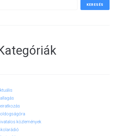
KERESÉS
Kategóriák
ktuális
allagás
eiratkozás
oldogságóra
ivatalos közlemények
skolarádió