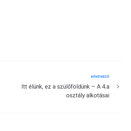
Következő
KÖVETKEZŐ
Itt élünk, ez a szülőföldünk – A 4.a
osztály alkotásai