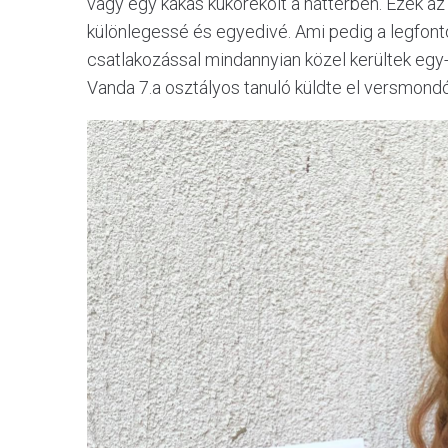
vagy egy kakas kukorékolt a háttérben. Ezek 
különlegessé és egyedivé. Ami pedig a legfo
csatlakozással mindannyian közel kerültek egy-
Vanda 7.a osztályos tanuló küldte el versmondó