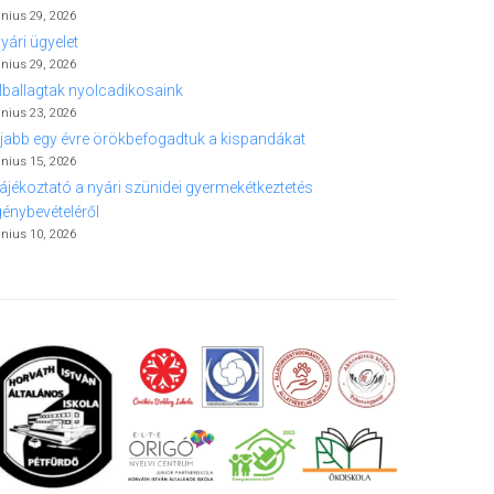
únius 29, 2026
yári ügyelet
únius 29, 2026
lballagtak nyolcadikosaink
únius 23, 2026
jabb egy évre örökbefogadtuk a kispandákat
únius 15, 2026
ájékoztató a nyári szünidei gyermekétkeztetés
génybevételéről
únius 10, 2026