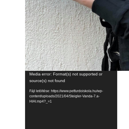
Videólejátszó
Media error: Format(s) not supported or
source(s) not found
Fájl letöltése: https://www.petfurdoiskola.hu/wp-
content/uploads/2021/04/Steigler-Vanda-7.a-
HIAI.mp4?_=1