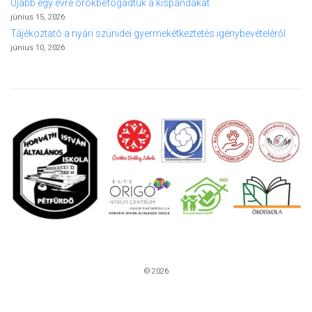
Újabb egy évre örökbefogadtuk a kispandákat
június 15, 2026
Tájékoztató a nyári szünidei gyermekétkeztetés igénybevételéről
június 10, 2026
© 2026
Kezdőlap
Elérhetőségek