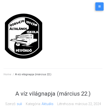
Skip
Kezdőlap
Elérhetőségek
to
content
Home
/
A víz világnapja (március 22.)
A víz világnapja (március 22.)
Szerző:
suli
Kategória:
Aktuális
Létrehozva:
március 22, 2024