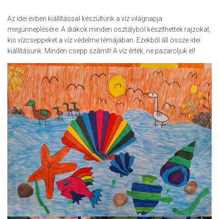
Az idei évben kiállítással készültünk a víz világnapja
megünneplésére. A diákok minden osztályból készíthettek rajzokat,
kis vízcseppeket a víz védelme témájában. Ezekből áll össze idei
kiállításunk. Minden csepp számít! A víz érték, ne pazaroljuk el!