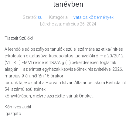
tanévben
Szerző:
suli
Kategória:
Hivatalos közlemények
Létrehozva:
március 26, 2024
Tisztelt Szülők!
A leendő első osztályos tanulók szülei számára az etika/ hit-és
erkölcstan oktatásával kapcsolatos tudnivalókról – a 20/2012.
(VIII. 31.) EMMI rendelet 182/A § (1) bekezdésében foglaltak
alapján – az érintett egyházak képviselőinek részvételével 2026.
március 9-én, hétfőn 15 órakor
tartunk tájékoztatót a Horváth István Általános Iskola Berhidai út
54. számú épületének
könyvtárában, melyre szeretettel várjuk Önöket!
Kőmives Judit
igazgató