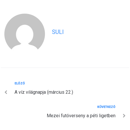
SULI
Bejegyzés
Előző
ELŐZŐ
A víz világnapja (március 22.)
navigáció
Következő
KÖVETKEZŐ
Mezei futóverseny a péti ligetben