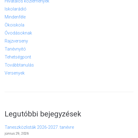
Hivatalos közlemények
Iskolarádió
Mindenféle
Ökoiskola
Óvodásoknak
Rajzverseny
Tanévnyitó
Tehetségpont
Továbbtanulás
Versenyek
Legutóbbi bejegyzések
Taneszközlisták 2026-2027. tanévre
június 29, 2026