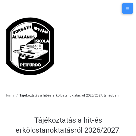
Skip
Kezdőlap
Elérhetőségek
to
content
Home
/
Tájékoztatás a hit-és erkölcstanoktatásról 2026/2027. tanévben
Tájékoztatás a hit-és
erkölcstanoktatásról 2026/2027.