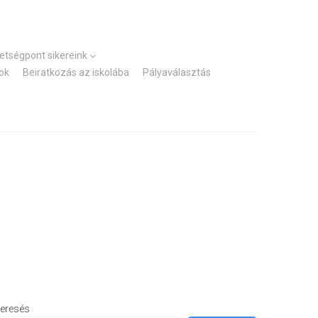
Kezdőlap
Elérhetőségek
hetségpont sikereink
ok
Beiratkozás az iskolába
Pályaválasztás
eresés