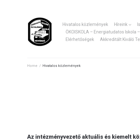
Skip
to
content
Hivatalos közlemények
Híreink
I
ÖKOISKOLA – Energiatudatos Iskola – 
Elérhetőségek
Akkreditált Kiváló T
Home
/
Hivatalos közlemények
Az intézményvezető aktuális és kiemelt k