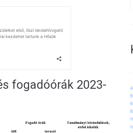
 és fogadóórák 2023-
A
B
B
B
H
I