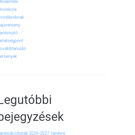
indenféle
koiskola
vodásoknak
ajzverseny
anévnyitó
ehetségpont
ovábbtanulás
ersenyek
Legutóbbi
bejegyzések
aneszközlisták 2026-2027. tanévre