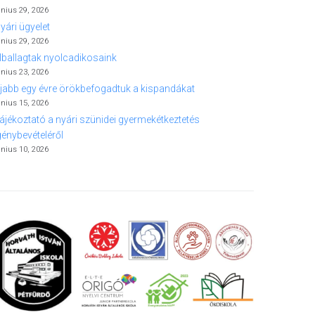
únius 29, 2026
yári ügyelet
únius 29, 2026
lballagtak nyolcadikosaink
únius 23, 2026
jabb egy évre örökbefogadtuk a kispandákat
únius 15, 2026
ájékoztató a nyári szünidei gyermekétkeztetés
génybevételéről
únius 10, 2026