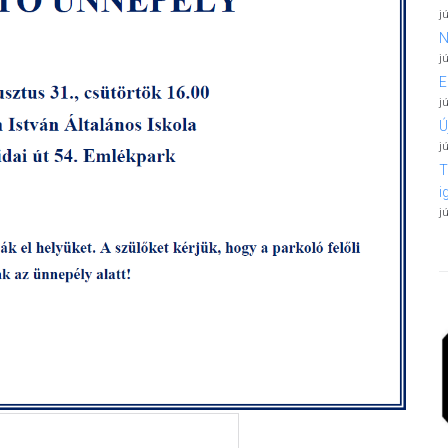
j
N
j
E
j
Ú
j
T
i
j