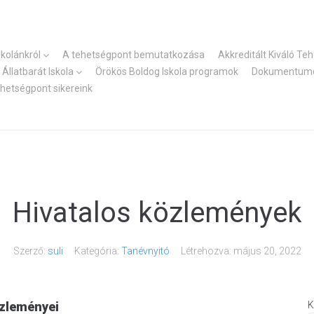
skolánkról
A tehetségpont bemutatkozása
Akkreditált Kiváló Te
Állatbarát Iskola
Örökös Boldog Iskola programok
Dokumentum
ehetségpont sikereink
Hivatalos közlemények
Szerző:
suli
Kategória:
Tanévnyitó
Létrehozva:
május 20, 2022
özleményei
K