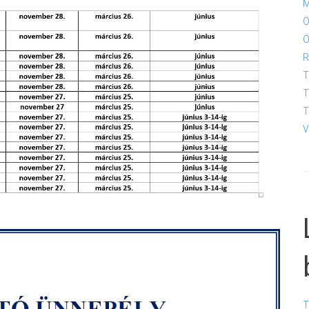
M
Ö
Ó
R
T
T
T
V
T