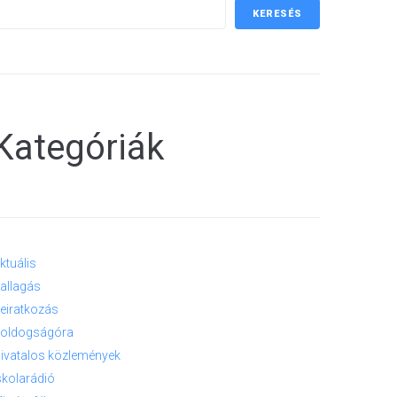
KERESÉS
Kategóriák
ktuális
allagás
eiratkozás
oldogságóra
ivatalos közlemények
skolarádió